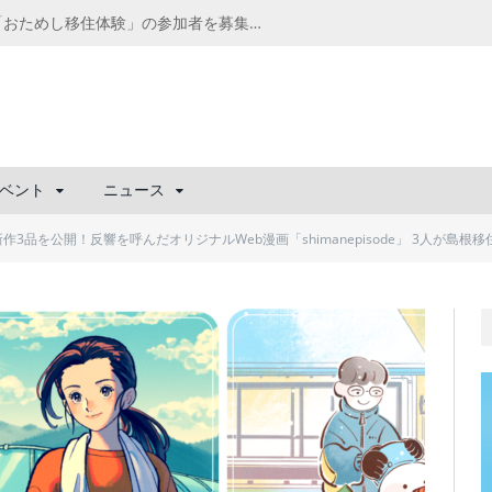
千葉の“小江戸” 香取市が第4回「おためし移住体験」の参加者を募集中！1人1泊2,000円を補助、築100年超の古民家に宿泊も
ベント
ニュース
新作3品を公開！反響を呼んだオリジナルWeb漫画「shimanepisode」 3人が島