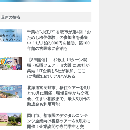
最新の投稿
千葉の“小江戸” 香取市が第4回「お
ためし移住体験」の参加者を募集
中！1人1泊2,000円を補助、築100
年超の古民家に宿泊も
【8/8開催】「和歌山 UIターン就
職・転職フェア」in大阪 に30社が
集結！IT企業も5社が参加、ここ
に“和歌山のリアル”がある
北海道富良野市、移住ツアーを8月
と10月に開催！職場見学から交流
会、住まい相談まで、最大3万円の
助成金も利用可能
岡山市、都市圏のデジタルコンテ
ンツ企業向け視察ツアーを8月末に
開催！企業訪問や専門学生と交