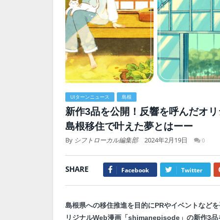
UIターンニュース
島根
新作3品を公開！反響を呼んだオリジナル
島根移住で叶えた夢とはーー
By
シフトローカル編集部
2024年2月19日
0
SHARE
Facebook
Twitter
島根県への移住推進を目的にPRやイベントなど
リジナルWeb漫画「shimanepisode」の