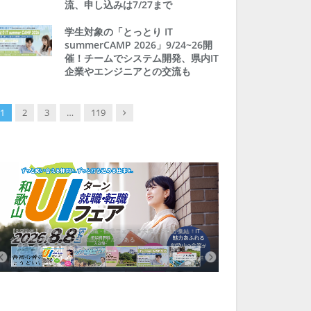
流、申し込みは7/27まで
学生対象の「とっとり IT
summerCAMP 2026」9/24~26開
催！チームでシステム開発、県内IT
企業やエンジニアとの交流も
Next
1
2
3
…
119
【8/8開催】「和歌山 UIターン就職・転職フェア」in大阪 に30社が集結！IT
北海道富良野市、移住ツアー
企業も5社が参加、ここに“和歌山のリアル”がある
まい相談まで、最大3万円の