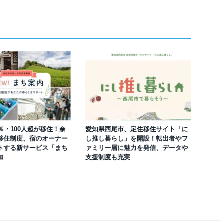
％・100人超が移住！奈
愛知県西尾市、定住移住サイト「に
移住制度、宿のオーナー
し推し暮らし」を開設！転出者やフ
トする新サービス「まち
ァミリー層に魅力を発信、データや
加
支援制度も充実