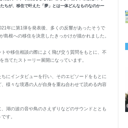
公たちが、移住で叶えた「夢」とは一体どんなものなのかー
e」は2021年に第1弾を発表後、多くの反響があったそうで
性が島根への移住を決意したきっかけが描かれました。
ントや移住相談の際によく飛び交う質問をもとに、不
点を当てたストーリー展開になっています。
たちにインタビューを行い、そのエピソードをもとに
ど、様々な境遇の人が自身を重ね合わせて読める内容
千葉の“小江戸” 香取市が第4回「おためし移住体験」の参加者を募集中！1
岡山市、都市圏のデジタルコンテンツ企業向け視察ツアーを8月末に開催！
学生対象の「とっとり IT summerCAMP 2026」9/24~26開催！チームでシ
利用者の45％・100人超が移住！奈良市お試し移住制度、宿のオーナーがナ
愛知県西尾市、定住移住サイト「にし推し暮らし」を開設！転出者やファミ
【6/27開催】参加無料！いしかわUIターン大相談会 in大阪 自治体・支援団
【6/20開催】「札幌UIターン就職フェアin東京」に優良企業28社が集結！エ
【6/13開催】島根県内18市町村、IT転職支援機関が大阪に集う移住相談会！
人1泊2,000円を補助、築100年超の古民家に宿泊も
企業訪問や専門学生と交流、申し込みは7/27まで
ステム開発、県内IT企業やエンジニアとの交流も
ビゲートする新サービス「まち案内」が追加
リー層に魅力を発信、データや支援制度も充実
体に加え、能美市のソフトウェア開発会社も参戦
ンジニア募集のソフトウェア開発企業も複数参加
6/6には“人間関係”をテーマにオンラインツアー
に、湖の波の音や鳥のさえずりなどのサウンドととも
うです。