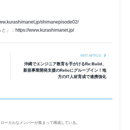
www.kurashimanet.jp/shimanepisode02/
っと」：
https://www.kurashimanet.jp/
NEXT ARTICLE
沖縄でエンジニア教育を手がけるRe:Build、
新規事業開発支援のRelicにグループイン！地
方のIT人材育成で連携強化
トローカルなメンバーが集まって構成している。