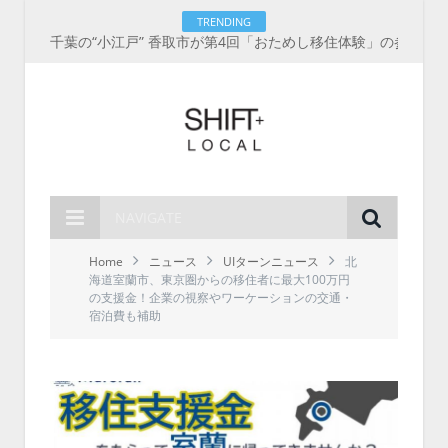
TRENDING
千葉の“小江戸” 香取市が第4回「おためし移住体験」の参加者を募集中！1人1泊2,000円を補助、築100年超の古民家に宿泊も
NAVIGATE
Home
ニュース
UIターンニュース
北
海道室蘭市、東京圏からの移住者に最大100万円
の支援金！企業の視察やワーケーションの交通・
宿泊費も補助