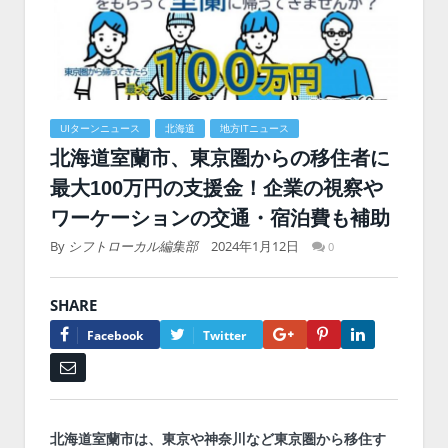
UIターンニュース
北海道
地方ITニュース
北海道室蘭市、東京圏からの移住者に
最大100万円の支援金！企業の視察や
ワーケーションの交通・宿泊費も補助
By
シフトローカル編集部
2024年1月12日
0
SHARE
Google+
Pinterest
LinkedIn
Facebook
Twitter
Email
北海道室蘭市は、東京や神奈川など東京圏から移住す