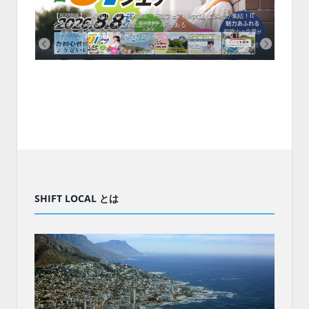
中！1
開催！
ムでシ
ーがナ
ファミ
・支援団
集結！エ
相談会！
【8/8開催】「和歌山 UIターン就職・転職フェア」in大阪 に30社が集結！IT
北海
企業も5社が参加、ここに“和歌山のリアル”がある
まい
SHIFT LOCAL とは