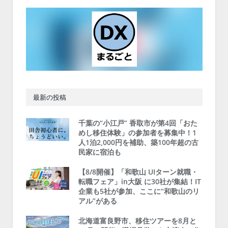
最新の投稿
千葉の“小江戸” 香取市が第4回「おた
めし移住体験」の参加者を募集中！1
人1泊2,000円を補助、築100年超の古
民家に宿泊も
【8/8開催】「和歌山 UIターン就職・
転職フェア」in大阪 に30社が集結！IT
企業も5社が参加、ここに“和歌山のリ
アル”がある
北海道富良野市、移住ツアーを8月と