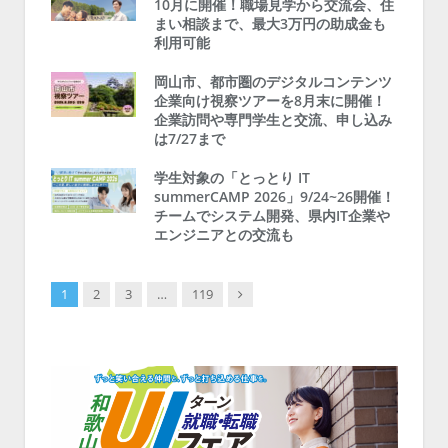
10月に開催！職場見学から交流会、住
まい相談まで、最大3万円の助成金も
利用可能
岡山市、都市圏のデジタルコンテンツ
企業向け視察ツアーを8月末に開催！
企業訪問や専門学生と交流、申し込み
は7/27まで
学生対象の「とっとり IT
summerCAMP 2026」9/24~26開催！
チームでシステム開発、県内IT企業や
エンジニアとの交流も
Next
1
2
3
…
119