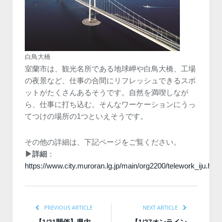
白鳥大橋
室蘭市は、観光名所である地球岬や白鳥大橋、工場
の夜景など、仕事の合間にリフレッシュできるスポ
ットがたくさんあるそうです。自然を満喫しなが
ら、仕事に打ち込む。そんなワーケーションにうっ
てつけの場所の1つといえそうです。
その他の詳細は、下記ページをご覧ください。
▶︎詳細
：
https://www.city.muroran.lg.jp/main/org2200/telework_iju.html
PREVIOUS ARTICLE
NEXT ARTICLE
【1/21開催】県内
【1/27オンライン