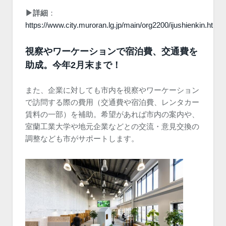
▶︎詳細
：
https://www.city.muroran.lg.jp/main/org2200/ijushienkin.html
視察やワーケーションで宿泊費、交通費を
助成。今年2月末まで！
また、企業に対しても市内を視察やワーケーション
で訪問する際の費用（交通費や宿泊費、レンタカー
賃料の一部）を補助。希望があれば市内の案内や、
室蘭工業大学や地元企業などとの交流・意見交換の
調整なども市がサポートします。