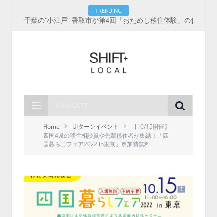
TRENDING
千葉の“小江戸” 香取市が第4回「おためし移住体験」の参加者を募集中！1人1泊2,000円を補助、築100年超の古民家に宿泊も
NAVIGATE
Home
UIターンイベント
【10/15開催】
四国4県の移住相談員や先輩移住者が集結！「四
国暮らしフェア2022 in東京」参加費無料