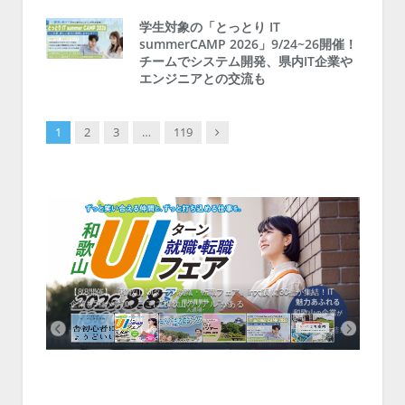
学生対象の「とっとり IT
summerCAMP 2026」9/24~26開催！
チームでシステム開発、県内IT企業や
エンジニアとの交流も
Next
1
2
3
…
119
中！1
開催！
ムでシ
ーがナ
ファミ
・支援団
集結！エ
相談会！
【8/8開催】「和歌山 UIターン就職・転職フェア」in大阪 に30社が集結！IT
北海
企業も5社が参加、ここに“和歌山のリアル”がある
まい