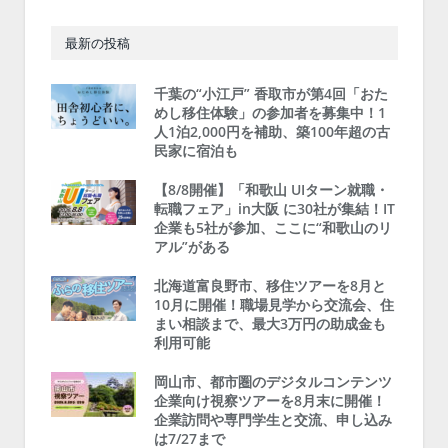
最新の投稿
千葉の“小江戸” 香取市が第4回「おた
めし移住体験」の参加者を募集中！1
人1泊2,000円を補助、築100年超の古
民家に宿泊も
【8/8開催】「和歌山 UIターン就職・
転職フェア」in大阪 に30社が集結！IT
企業も5社が参加、ここに“和歌山のリ
アル”がある
北海道富良野市、移住ツアーを8月と
10月に開催！職場見学から交流会、住
まい相談まで、最大3万円の助成金も
利用可能
岡山市、都市圏のデジタルコンテンツ
企業向け視察ツアーを8月末に開催！
企業訪問や専門学生と交流、申し込み
は7/27まで