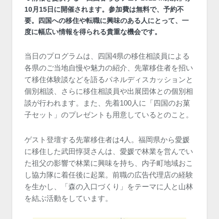
10月15日に開催されます。参加費は無料で、予約不
要。四国への移住や転職に興味のある人にとって、一
度に幅広い情報を得られる貴重な機会です。
当日のプログラムは、四国4県の移住相談員による
各県のご当地自慢や魅力の紹介、先輩移住者を招い
て移住体験談などを語るパネルディスカッションと
個別相談、さらに移住相談員や出展団体との個別相
談が行われます。また、先着100人に「四国のお菓
子セット」のプレゼントも用意しているとのこと。
ゲスト登壇する先輩移住者は4人。福岡県から愛媛
に移住した武田惇奨さんは、愛媛で林業を営んでい
た祖父の影響で林業に興味を持ち、内子町地域おこ
し協力隊に着任後に起業。前職の広告代理店の経験
を生かし、「森の入口づくり」をテーマに人と山林
を結ぶ活動をしています。