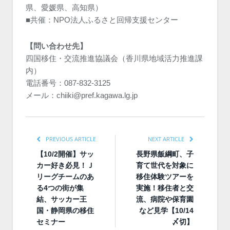
県、愛媛県、高知県）
■共催：NPO法人ふるさと回帰支援センター
【問い合わせ先】
四国移住・交流推進協議会（香川県地域活力推進課
内）
電話番号：087-832-3125
メール：chiiki@pref.kagawa.lg.jp
PREVIOUS ARTICLE
NEXT ARTICLE
【10/2開催】サッ
長野県飯綱町、子
カー好き必見！Ｊ
育て世代を対象に
リーグチームのあ
移住体験ツアーを
る4つの街が集
実施！移住者と交
結、サッカー王
流、病院や保育園
国・静岡県の移住
など見学【10/14
セミナー
〆切】