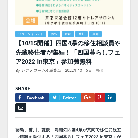
UIターンイベント
徳島
愛媛
香川
高知
【10/15開催】四国4県の移住相談員や
先輩移住者が集結！「四国暮らしフェ
ア2022 in東京」参加費無料
By
シフトローカル編集部
2022年10月5日
0
SHARE
Google+
Pinterest
LinkedIn
Facebook
Twitter
Email
徳島、香川、愛媛、高知の四国4県が共同で移住に役立
つ情報を提供する「四国暮らしフェア2022 in東京」が