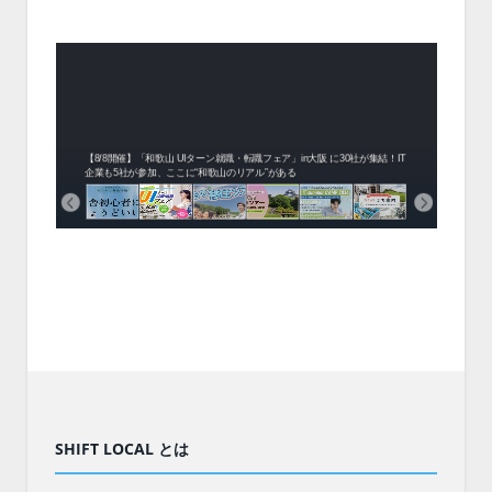
中！1
開催！
ムでシ
ーがナ
ファミ
・支援団
集結！エ
相談会！
【8/8開催】「和歌山 UIターン就職・転職フェア」in大阪 に30社が集結！IT
北海
企業も5社が参加、ここに“和歌山のリアル”がある
まい
SHIFT LOCAL とは