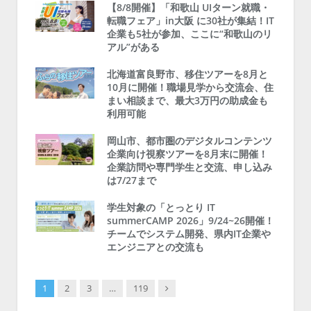
【8/8開催】「和歌山 UIターン就職・
転職フェア」in大阪 に30社が集結！IT
企業も5社が参加、ここに“和歌山のリ
アル”がある
北海道富良野市、移住ツアーを8月と
10月に開催！職場見学から交流会、住
まい相談まで、最大3万円の助成金も
利用可能
岡山市、都市圏のデジタルコンテンツ
企業向け視察ツアーを8月末に開催！
企業訪問や専門学生と交流、申し込み
は7/27まで
学生対象の「とっとり IT
summerCAMP 2026」9/24~26開催！
チームでシステム開発、県内IT企業や
エンジニアとの交流も
Next
1
2
3
…
119