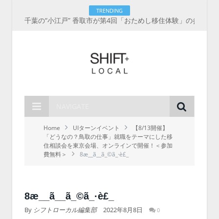
TRENDING
千葉の“小江戸” 香取市が第4回「おためし移住体験」の参加者を募集中！1人1泊2,000円を補助、築100年超の古民家に宿泊も
NAVIGATE
Home
UIターンイベント
【8/13開催】
「どうなの？鳥取の仕事」就職をテーマにした移
住相談会を東京会場、オンラインで開催！＜参加
費無料＞
8æ__ã__ã_©ã_·è£_
8æ__ã__ã_©ã_·è£_
By
シフトローカル編集部
2022年8月8日
0