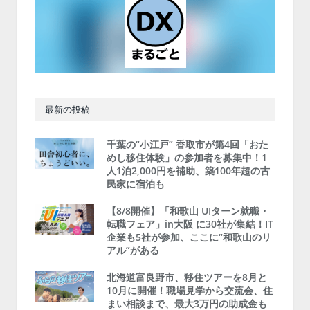
最新の投稿
千葉の“小江戸” 香取市が第4回「おた
めし移住体験」の参加者を募集中！1
人1泊2,000円を補助、築100年超の古
民家に宿泊も
【8/8開催】「和歌山 UIターン就職・
転職フェア」in大阪 に30社が集結！IT
企業も5社が参加、ここに“和歌山のリ
アル”がある
北海道富良野市、移住ツアーを8月と
10月に開催！職場見学から交流会、住
まい相談まで、最大3万円の助成金も