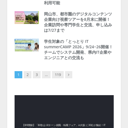
利用可能
岡山市、都市圏のデジタルコンテンツ
企業向け視察ツアーを8月末に開催！
企業訪問や専門学生と交流、申し込み
は7/27まで
学生対象の「とっとり IT
summerCAMP 2026」9/24~26開催！
チームでシステム開発、県内IT企業や
エンジニアとの交流も
Next
1
2
3
…
119
中！1
開催！
ムでシ
ーがナ
ファミ
・支援団
集結！エ
相談会！
【8/8開催】「和歌山 UIターン就職・転職フェア」in大阪 に30社が集結！IT
北海