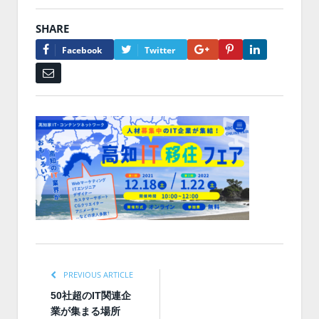
SHARE
Google+
Pinterest
LinkedIn
Facebook
Twitter
Email
PREVIOUS ARTICLE
50社超のIT関連企
業が集まる場所