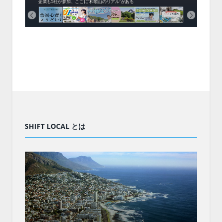
企業も5社が参加、ここに“和歌山のリアル”がある
まい
SHIFT LOCAL とは