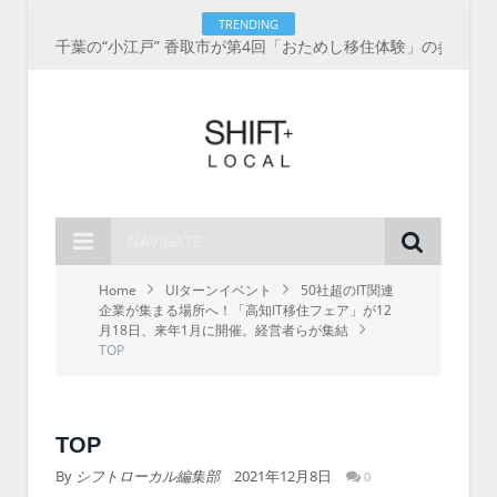
TRENDING
千葉の“小江戸” 香取市が第4回「おためし移住体験」の参加者を募集中！1人1泊2,000円を補助、築100年超の古民家に宿泊も
NAVIGATE
Home
UIターンイベント
50社超のIT関連
企業が集まる場所へ！「高知IT移住フェア」が12
月18日、来年1月に開催。経営者らが集結
TOP
TOP
By
シフトローカル編集部
2021年12月8日
0