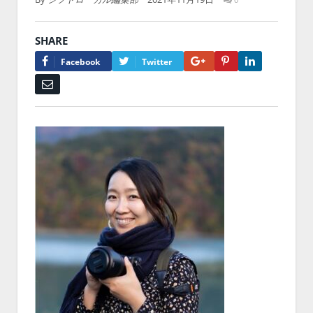
SHARE
Google+
Pinterest
LinkedIn
Facebook
Twitter
Email