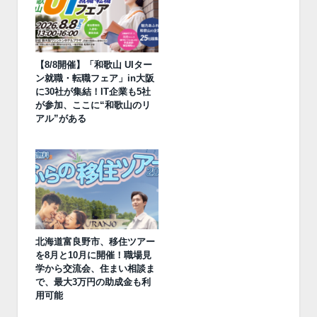
【8/8開催】「和歌山 UIター
ン就職・転職フェア」in大阪
に30社が集結！IT企業も5社
が参加、ここに“和歌山のリ
アル”がある
北海道富良野市、移住ツアー
を8月と10月に開催！職場見
学から交流会、住まい相談ま
で、最大3万円の助成金も利
用可能