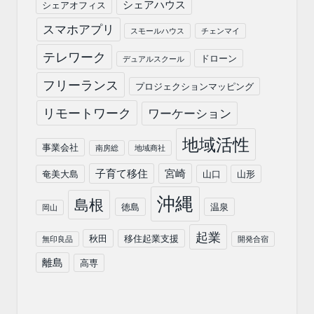
シェアハウス
シェアオフィス
スマホアプリ
スモールハウス
チェンマイ
テレワーク
ドローン
デュアルスクール
フリーランス
プロジェクションマッピング
リモートワーク
ワーケーション
地域活性
事業会社
南房総
地域商社
子育て移住
宮崎
奄美大島
山口
山形
沖縄
島根
徳島
温泉
岡山
起業
秋田
移住起業支援
無印良品
開発合宿
離島
高専