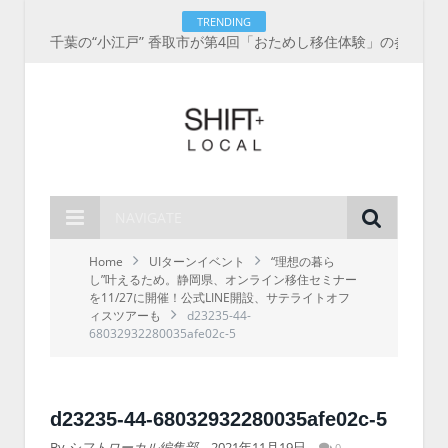
TRENDING
千葉の“小江戸” 香取市が第4回「おためし移住体験」の参加者を募集中！1人1泊2,000円を補助、築100年超の古民家に宿泊も
NAVIGATE
Home
UIターンイベント
“理想の暮ら
し”叶えるため。静岡県、オンライン移住セミナー
を11/27に開催！公式LINE開設、サテライトオフ
ィスツアーも
d23235-44-
68032932280035afe02c-5
d23235-44-68032932280035afe02c-5
By
シフトローカル編集部
2021年11月19日
0