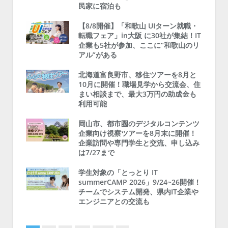
民家に宿泊も
【8/8開催】「和歌山 UIターン就職・
転職フェア」in大阪 に30社が集結！IT
企業も5社が参加、ここに“和歌山のリ
アル”がある
北海道富良野市、移住ツアーを8月と
10月に開催！職場見学から交流会、住
まい相談まで、最大3万円の助成金も
利用可能
岡山市、都市圏のデジタルコンテンツ
企業向け視察ツアーを8月末に開催！
企業訪問や専門学生と交流、申し込み
は7/27まで
学生対象の「とっとり IT
summerCAMP 2026」9/24~26開催！
チームでシステム開発、県内IT企業や
エンジニアとの交流も