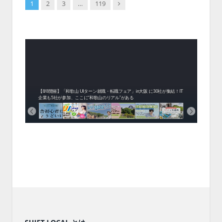
Next
1
2
3
…
119
中！1
開催！
ムでシ
ーがナ
ファミ
・支援団
集結！エ
相談会！
【8/8開催】「和歌山 UIターン就職・転職フェア」in大阪 に30社が集結！IT
北海
企業も5社が参加、ここに“和歌山のリアル”がある
まい