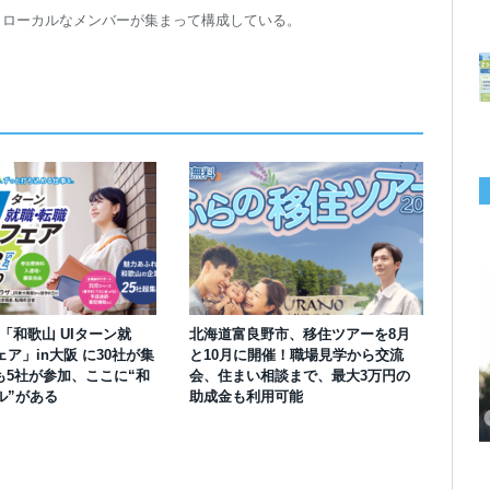
トローカルなメンバーが集まって構成している。
】「和歌山 UIターン就
北海道富良野市、移住ツアーを8月
ア」in大阪 に30社が集
と10月に開催！職場見学から交流
も5社が参加、ここに“和
会、住まい相談まで、最大3万円の
千葉の“小江戸” 香取市が第4回「おためし移住体験」の参加者を募集中！1
岡山市、都市圏のデジタルコンテンツ企業向け視察ツアーを8月末に開催！
学生対象の「とっとり IT summerCAMP 2026」9/24~26開催！チームでシ
利用者の45％・100人超が移住！奈良市お試し移住制度、宿のオーナーがナ
愛知県西尾市、定住移住サイト「にし推し暮らし」を開設！転出者やファミ
【6/27開催】参加無料！いしかわUIターン大相談会 in大阪 自治体・支援団
【6/20開催】「札幌UIターン就職フェアin東京」に優良企業28社が集結！エ
【6/13開催】島根県内18市町村、IT転職支援機関が大阪に集う移住相談会！
人1泊2,000円を補助、築100年超の古民家に宿泊も
企業訪問や専門学生と交流、申し込みは7/27まで
ステム開発、県内IT企業やエンジニアとの交流も
ビゲートする新サービス「まち案内」が追加
リー層に魅力を発信、データや支援制度も充実
体に加え、能美市のソフトウェア開発会社も参戦
ンジニア募集のソフトウェア開発企業も複数参加
6/6には“人間関係”をテーマにオンラインツアー
ル”がある
助成金も利用可能