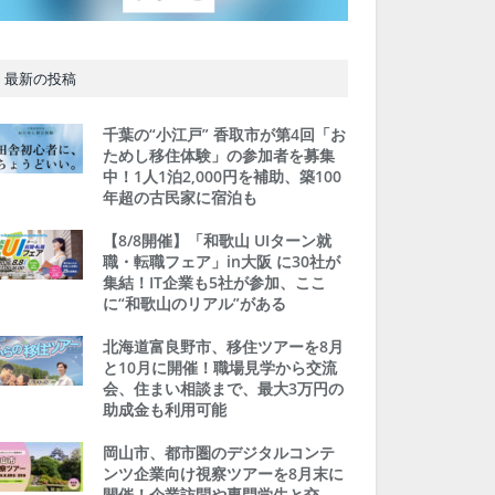
最新の投稿
千葉の“小江戸” 香取市が第4回「お
ためし移住体験」の参加者を募集
中！1人1泊2,000円を補助、築100
年超の古民家に宿泊も
【8/8開催】「和歌山 UIターン就
職・転職フェア」in大阪 に30社が
集結！IT企業も5社が参加、ここ
に“和歌山のリアル”がある
北海道富良野市、移住ツアーを8月
と10月に開催！職場見学から交流
会、住まい相談まで、最大3万円の
助成金も利用可能
岡山市、都市圏のデジタルコンテ
ンツ企業向け視察ツアーを8月末に
開催！企業訪問や専門学生と交