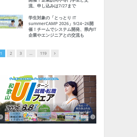
流、申し込みは7/27まで
学生対象の「とっとり IT
summerCAMP 2026」9/24~26開
催！チームでシステム開発、県内IT
企業やエンジニアとの交流も
Next
1
2
3
…
119
【8/8開催】「和歌山 UIターン就職・転職フェア」in大阪 に30社が集結！IT
北海道富良野市、移住ツアー
企業も5社が参加、ここに“和歌山のリアル”がある
まい相談まで、最大3万円の