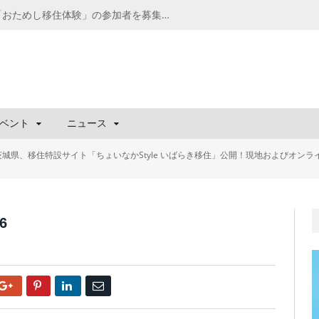
千葉の“小江戸” 香取市が第4回「おためし移住体験」の参加者を募集中！1人1泊2,000円を補助、築100年超の古民家に宿泊も
ベント
ニュース
茨城県、移住特設サイト「ちょいなかStyle いばらき移住」公開！現地およびオン
6
Google+
Pinterest
LinkedIn
Email