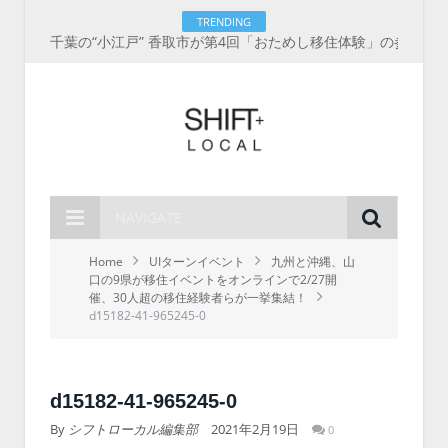
TRENDING
千葉の“小江戸” 香取市が第4回「おためし移住体験」の参加者を募集中！1人1泊2,000円を補助、築100年超の古民家に宿泊も
NAVIGATE
Home
UIターンイベント
九州と沖縄、山
口の9県が移住イベントをオンラインで2/27開
催、30人超の移住経験者らが一挙集結！
d15182-41-965245-0
d15182-41-965245-0
By
シフトローカル編集部
2021年2月19日
0