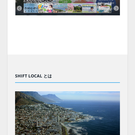
企業も5社が参加、ここに“和歌山のリアル”がある
まい
SHIFT LOCAL とは