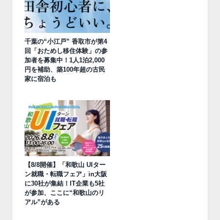
千葉の“小江戸” 香取市が第4
回「おためし移住体験」の参
加者を募集中！1人1泊2,000
円を補助、築100年超の古民
家に宿泊も
【8/8開催】「和歌山 UIター
ン就職・転職フェア」in大阪
に30社が集結！IT企業も5社
が参加、ここに“和歌山のリ
アル”がある