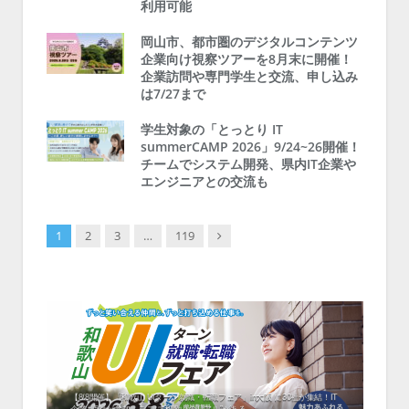
利用可能
岡山市、都市圏のデジタルコンテンツ
企業向け視察ツアーを8月末に開催！
企業訪問や専門学生と交流、申し込み
は7/27まで
学生対象の「とっとり IT
summerCAMP 2026」9/24~26開催！
チームでシステム開発、県内IT企業や
エンジニアとの交流も
Next
1
2
3
…
119
中！1
開催！
ムでシ
ーがナ
ファミ
・支援団
集結！エ
相談会！
【8/8開催】「和歌山 UIターン就職・転職フェア」in大阪 に30社が集結！IT
北海