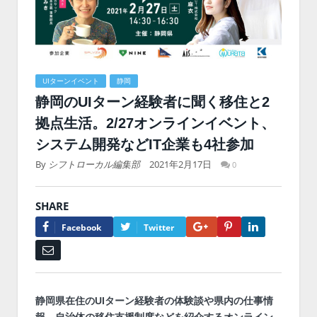
UIターンイベント
静岡
静岡のUIターン経験者に聞く移住と2
拠点生活。2/27オンラインイベント、
システム開発などIT企業も4社参加
By
シフトローカル編集部
2021年2月17日
0
SHARE
Google+
Pinterest
LinkedIn
Facebook
Twitter
Email
静岡県在住のUIターン経験者の体験談や県内の仕事情
報、自治体の移住支援制度などを紹介するオンライン