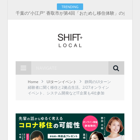
TRENDING
千葉の“小江戸” 香取市が第4回「おためし移住体験」の参加者を募集中！1人1泊2,000円を補助、築100年超の古民家に宿泊も
NAVIGATE
Home
UIターンイベント
静岡のUIターン
経験者に聞く移住と2拠点生活。2/27オンライン
イベント、システム開発などIT企業も4社参加