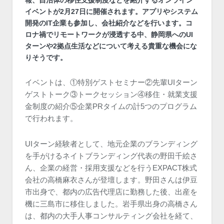
イベントが2月27日に開催されます。アプリやシステム
開発のIT企業も参加し、会社紹介などを行います。コ
ロナ禍でリモートワークが浸透する中、静岡県へのUI
ターンや2拠点生活などについて考える貴重な機会にな
りそうです。
イベントは、①特別ゲストセミナー②先輩UIターン
ゲストトーク③トークセッション④移住・就業支援
金制度の紹介⑤企業PRタイムの計5つのプログラム
で行われます。
UIターン経験者として、地元企業のブランディング
を手がけるネイトブランディング代表の野田千絵さ
ん、企業の経営・採用支援などを行うEXPACT株式
会社の高橋麻衣さんが登壇します。野田さんは伊豆
市出身で、都内の広告代理店に勤務した後、出産を
機に三島市に移住しました。岩手県出身の高橋さん
は、都内の大手人事コンサルティング会社を経て、