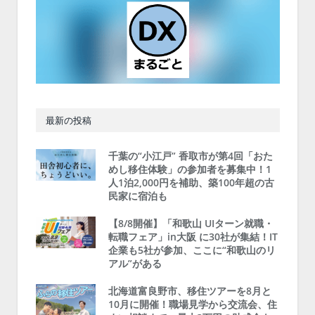
最新の投稿
千葉の“小江戸” 香取市が第4回「おた
めし移住体験」の参加者を募集中！1
人1泊2,000円を補助、築100年超の古
民家に宿泊も
【8/8開催】「和歌山 UIターン就職・
転職フェア」in大阪 に30社が集結！IT
企業も5社が参加、ここに“和歌山のリ
アル”がある
北海道富良野市、移住ツアーを8月と
10月に開催！職場見学から交流会、住