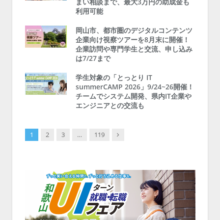
まい相談まで、最大3万円の助成金も
利用可能
岡山市、都市圏のデジタルコンテンツ
企業向け視察ツアーを8月末に開催！
企業訪問や専門学生と交流、申し込み
は7/27まで
学生対象の「とっとり IT
summerCAMP 2026」9/24~26開催！
チームでシステム開発、県内IT企業や
エンジニアとの交流も
Next
1
2
3
…
119