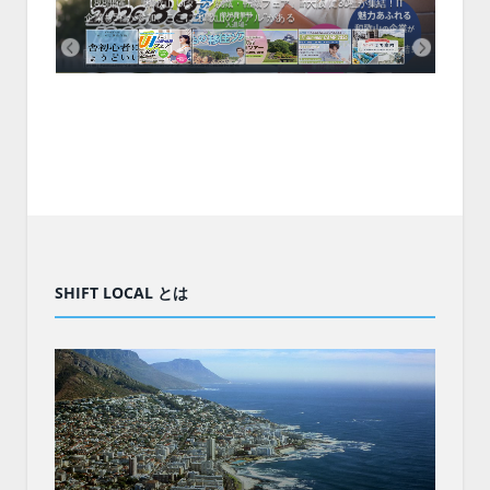
中！1
開催！
ムでシ
ーがナ
ファミ
・支援団
集結！エ
相談会！
【8/8開催】「和歌山 UIターン就職・転職フェア」in大阪 に30社が集結！IT
北海
企業も5社が参加、ここに“和歌山のリアル”がある
まい
SHIFT LOCAL とは