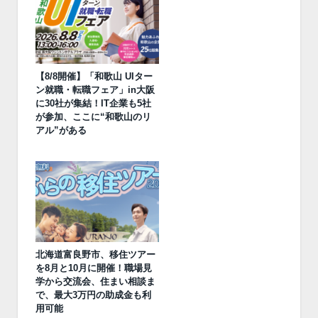
【8/8開催】「和歌山 UIター
ン就職・転職フェア」in大阪
に30社が集結！IT企業も5社
が参加、ここに“和歌山のリ
アル”がある
北海道富良野市、移住ツアー
を8月と10月に開催！職場見
学から交流会、住まい相談ま
で、最大3万円の助成金も利
用可能