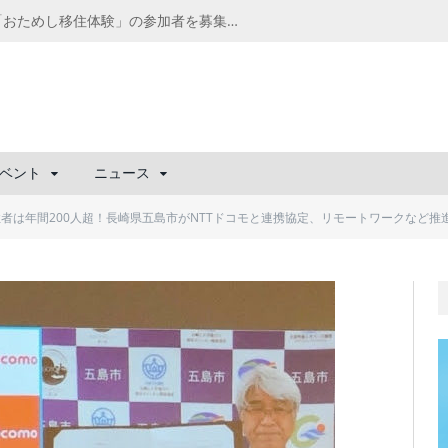
千葉の“小江戸” 香取市が第4回「おためし移住体験」の参加者を募集中！1人1泊2,000円を補助、築100年超の古民家に宿泊も
ベント
ニュース
者は年間200人超！長崎県五島市がNTTドコモと連携協定、リモートワークなど推