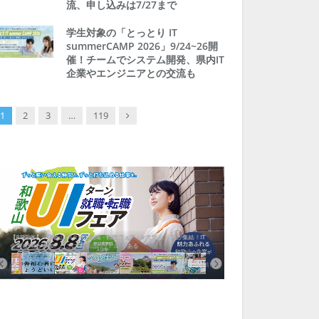
流、申し込みは7/27まで
学生対象の「とっとり IT
summerCAMP 2026」9/24~26開
催！チームでシステム開発、県内IT
企業やエンジニアとの交流も
Next
1
2
3
…
119
【8/8開催】「和歌山 UIターン就職・転職フェア」in大阪 に30社が集結！IT
北海道富良野市、移住ツアー
企業も5社が参加、ここに“和歌山のリアル”がある
まい相談まで、最大3万円の