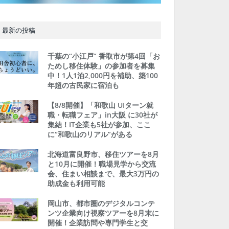
最新の投稿
千葉の“小江戸” 香取市が第4回「お
ためし移住体験」の参加者を募集
中！1人1泊2,000円を補助、築100
年超の古民家に宿泊も
【8/8開催】「和歌山 UIターン就
職・転職フェア」in大阪 に30社が
集結！IT企業も5社が参加、ここ
に“和歌山のリアル”がある
北海道富良野市、移住ツアーを8月
と10月に開催！職場見学から交流
会、住まい相談まで、最大3万円の
助成金も利用可能
岡山市、都市圏のデジタルコンテ
ンツ企業向け視察ツアーを8月末に
開催！企業訪問や専門学生と交