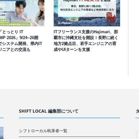
とっとり IT
ITフリーランス支援のHajimari、那
MP 2026」9/24~26開
覇市に沖縄支社を開設！長野に続く
でシステム開発、県内IT
地方2拠点目、若手エンジニアの育
ジニアとの交流も
成やUIターンを支援
SHIFT LOCAL 編集部について
シフトローカル執筆者一覧