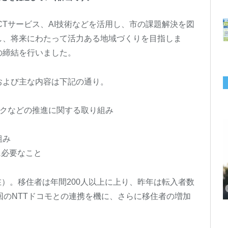
CTサービス、AI技術などを活用し、市の課題解決を図
し、将来にわたって活力ある地域づくりを目指しま
の締結を行いました。
および主な内容は下記の通り。
ークなどの推進に関する取り組み
組み
に必要なこと
千葉の“小江戸” 香取市が第4回「おためし移住体験」の参加者を募集中！1
岡山市、都市圏のデジタルコンテンツ企業向け視察ツアーを8月末に開催！
学生対象の「とっとり IT summerCAMP 2026」9/24~26開催！チームでシ
利用者の45％・100人超が移住！奈良市お試し移住制度、宿のオーナーがナ
愛知県西尾市、定住移住サイト「にし推し暮らし」を開設！転出者やファミ
【6/27開催】参加無料！いしかわUIターン大相談会 in大阪 自治体・支援団
【6/20開催】「札幌UIターン就職フェアin東京」に優良企業28社が集結！エ
【6/13開催】島根県内18市町村、IT転職支援機関が大阪に集う移住相談会！
人1泊2,000円を補助、築100年超の古民家に宿泊も
企業訪問や専門学生と交流、申し込みは7/27まで
ステム開発、県内IT企業やエンジニアとの交流も
ビゲートする新サービス「まち案内」が追加
リー層に魅力を発信、データや支援制度も充実
体に加え、能美市のソフトウェア開発会社も参戦
ンジニア募集のソフトウェア開発企業も複数参加
6/6には“人間関係”をテーマにオンラインツアー
末現在）。移住者は年間200人以上に上り、昨年は転入者数
回のNTTドコモとの連携を機に、さらに移住者の増加