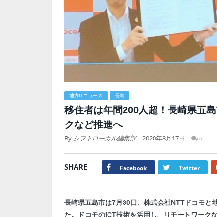
地方ITニュース
長崎
移住者は年間200人超！長崎県五
クなど推進へ
By
シフトローカル編集部
2020年8月17日
0
SHARE
Facebook
Twitter
長崎県五島市は7月30日、株式会社NTTドコモ
た。ドコモのICT技術を活用し、リモートワーク