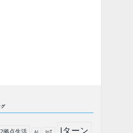
タグ
Iターン
2拠点生活
IoT
AI