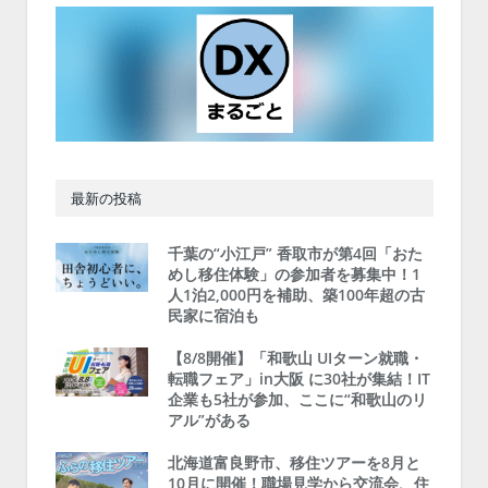
最新の投稿
千葉の“小江戸” 香取市が第4回「おた
めし移住体験」の参加者を募集中！1
人1泊2,000円を補助、築100年超の古
民家に宿泊も
【8/8開催】「和歌山 UIターン就職・
転職フェア」in大阪 に30社が集結！IT
企業も5社が参加、ここに“和歌山のリ
アル”がある
北海道富良野市、移住ツアーを8月と
10月に開催！職場見学から交流会、住