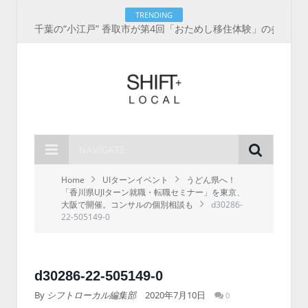
TRENDING
千葉の“小江戸” 香取市が第4回「おためし移住体験」の参加者を募集中！1人1泊2,000円を補助、築100年超の古民家に宿泊も
NAVIGATE
Home
UIターンイベント
うどん県へ！
「香川県UJIターン就職・転職セミナー」を東京、
大阪で開催。コンサルの個別相談も
d30286-
22-505149-0
d30286-22-505149-0
By
シフトローカル編集部
2020年7月10日
0