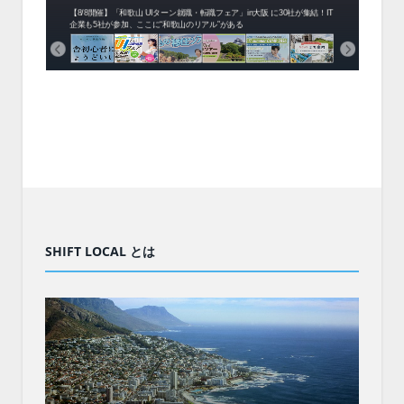
中！1
開催！
ムでシ
ーがナ
ファミ
・支援団
集結！エ
相談会！
【8/8開催】「和歌山 UIターン就職・転職フェア」in大阪 に30社が集結！IT
北海
企業も5社が参加、ここに“和歌山のリアル”がある
まい
SHIFT LOCAL とは