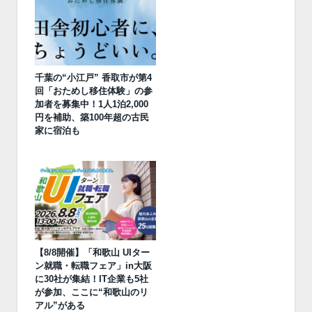
千葉の“小江戸” 香取市が第4
回「おためし移住体験」の参
加者を募集中！1人1泊2,000
円を補助、築100年超の古民
家に宿泊も
【8/8開催】「和歌山 UIター
ン就職・転職フェア」in大阪
に30社が集結！IT企業も5社
が参加、ここに“和歌山のリ
アル”がある