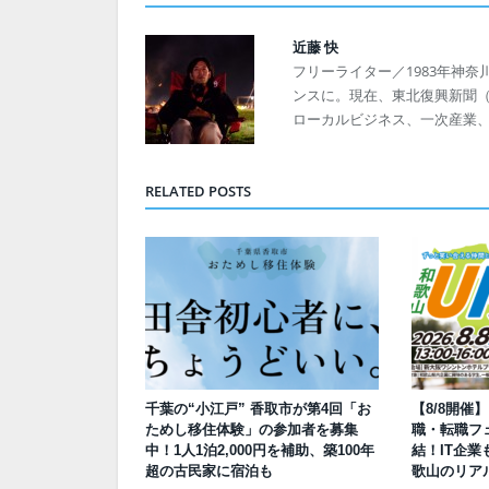
近藤 快
フリーライター／1983年神奈
ンスに。現在、東北復興新聞（発
ローカルビジネス、一次産業
RELATED POSTS
千葉の“小江戸” 香取市が第4回「お
【8/8開催
ためし移住体験」の参加者を募集
職・転職フェ
中！1人1泊2,000円を補助、築100年
結！IT企業
超の古民家に宿泊も
歌山のリア