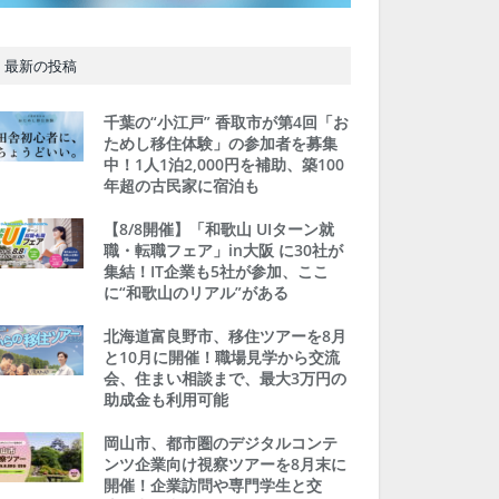
最新の投稿
千葉の“小江戸” 香取市が第4回「お
ためし移住体験」の参加者を募集
中！1人1泊2,000円を補助、築100
年超の古民家に宿泊も
【8/8開催】「和歌山 UIターン就
職・転職フェア」in大阪 に30社が
集結！IT企業も5社が参加、ここ
に“和歌山のリアル”がある
北海道富良野市、移住ツアーを8月
と10月に開催！職場見学から交流
会、住まい相談まで、最大3万円の
助成金も利用可能
岡山市、都市圏のデジタルコンテ
ンツ企業向け視察ツアーを8月末に
開催！企業訪問や専門学生と交