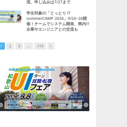
流、申し込みは7/27まで
学生対象の「とっとり IT
summerCAMP 2026」9/24~26開
催！チームでシステム開発、県内IT
企業やエンジニアとの交流も
Next
1
2
3
…
119
【8/8開催】「和歌山 UIターン就職・転職フェア」in大阪 に30社が集結！IT
北海道富良野市、移住ツアー
企業も5社が参加、ここに“和歌山のリアル”がある
まい相談まで、最大3万円の