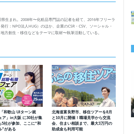
川県生まれ。2008年〜化粧品専門誌の記者を経て、2016年フリーラ
行：NPO法人HUG）のほか、企業のCSR・CSV、ソーシャル・
、地方創生・移住などをテーマに取材〜執筆活動している。
千葉の“小江戸” 香取市が第4回「おためし移住体験」の参加者を募集中！1
岡山市、都市圏のデジタルコンテンツ企業向け視察ツアーを8月末に開催！
学生対象の「とっとり IT summerCAMP 2026」9/24~26開催！チームでシ
利用者の45％・100人超が移住！奈良市お試し移住制度、宿のオーナーがナ
愛知県西尾市、定住移住サイト「にし推し暮らし」を開設！転出者やファミ
【6/27開催】参加無料！いしかわUIターン大相談会 in大阪 自治体・支援団
【6/20開催】「札幌UIターン就職フェアin東京」に優良企業28社が集結！エ
【6/13開催】島根県内18市町村、IT転職支援機関が大阪に集う移住相談会！
人1泊2,000円を補助、築100年超の古民家に宿泊も
企業訪問や専門学生と交流、申し込みは7/27まで
ステム開発、県内IT企業やエンジニアとの交流も
ビゲートする新サービス「まち案内」が追加
リー層に魅力を発信、データや支援制度も充実
体に加え、能美市のソフトウェア開発会社も参戦
ンジニア募集のソフトウェア開発企業も複数参加
6/6には“人間関係”をテーマにオンラインツアー
】「和歌山 UIターン就
北海道富良野市、移住ツアーを8月
ア」in大阪 に30社が集
と10月に開催！職場見学から交流
も5社が参加、ここに“和
会、住まい相談まで、最大3万円の
ル”がある
助成金も利用可能