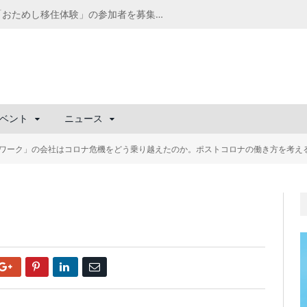
千葉の“小江戸” 香取市が第4回「おためし移住体験」の参加者を募集中！1人1泊2,000円を補助、築100年超の古民家に宿泊も
ベント
ニュース
トワーク」の会社はコロナ危機をどう乗り越えたのか。ポストコロナの働き方を考え
Google+
Pinterest
LinkedIn
Email