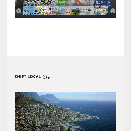
企業も5社が参加、ここに“和歌山のリアル”がある
まい
SHIFT LOCAL とは