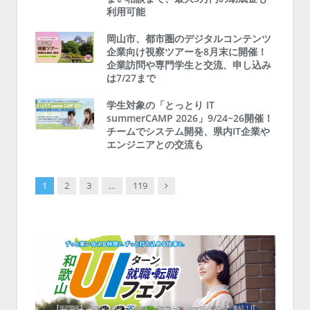
利用可能
岡山市、都市圏のデジタルコンテンツ
企業向け視察ツアーを8月末に開催！
企業訪問や専門学生と交流、申し込み
は7/27まで
学生対象の「とっとり IT
summerCAMP 2026」9/24~26開催！
チームでシステム開発、県内IT企業や
エンジニアとの交流も
Next
1
2
3
…
119
中！1
開催！
ムでシ
ーがナ
ファミ
・支援団
集結！エ
相談会！
【8/8開催】「和歌山 UIターン就職・転職フェア」in大阪 に30社が集結！IT
北海