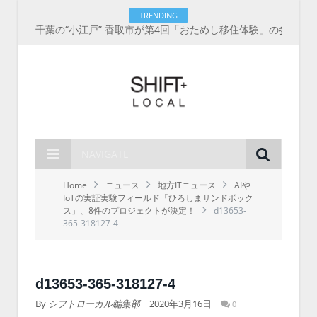
TRENDING
千葉の“小江戸” 香取市が第4回「おためし移住体験」の参加者を募集中！1人1泊2,000円を補助、築100年超の古民家に宿泊も
NAVIGATE
Home
ニュース
地方ITニュース
AIや
IoTの実証実験フィールド「ひろしまサンドボック
ス」、8件のプロジェクトが決定！
d13653-
365-318127-4
d13653-365-318127-4
By
シフトローカル編集部
2020年3月16日
0