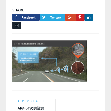
SHARE
Google+
Pinterest
LinkedIn
Facebook
Twitter
Email
PREVIOUS ARTICLE
AIやIoTの実証実