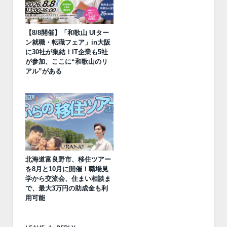
【8/8開催】「和歌山 UIター
ン就職・転職フェア」in大阪
に30社が集結！IT企業も5社
が参加、ここに“和歌山のリ
アル”がある
北海道富良野市、移住ツアー
を8月と10月に開催！職場見
学から交流会、住まい相談ま
で、最大3万円の助成金も利
用可能