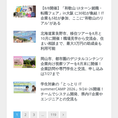
【8/8開催】「和歌山 UIターン就職・
転職フェア」in大阪 に30社が集結！IT
企業も5社が参加、ここに“和歌山のリ
アル”がある
北海道富良野市、移住ツアーを8月と
10月に開催！職場見学から交流会、住
まい相談まで、最大3万円の助成金も
利用可能
岡山市、都市圏のデジタルコンテンツ
企業向け視察ツアーを8月末に開催！
企業訪問や専門学生と交流、申し込み
は7/27まで
学生対象の「とっとり IT
summerCAMP 2026」9/24~26開催！
チームでシステム開発、県内IT企業や
エンジニアとの交流も
Next
1
2
3
…
119