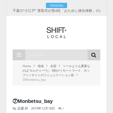
TRENDING
千葉の“小江戸” 香取市が第4回「おためし移住体験」の参加者を募集中！1人1泊2,000円を補助、築100年超の古民家に宿泊も
NAVIGATE
Home
地域
全国
ツールよりも重要な
のは“カルチャー”だ。8割がリモートワーク、ポッ
プインサイトのコミュニケーション術
⑦Monbetsu_bay
⑦Monbetsu_bay
By
近藤 快
2019年12月18日
0