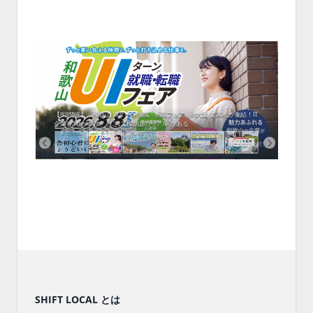
中！1
開催！
ムでシ
ーがナ
ファミ
・支援団
集結！エ
相談会！
【8/8開催】「和歌山 UIターン就職・転職フェア」in大阪 に30社が集結！IT
北海
企業も5社が参加、ここに“和歌山のリアル”がある
まい
SHIFT LOCAL とは