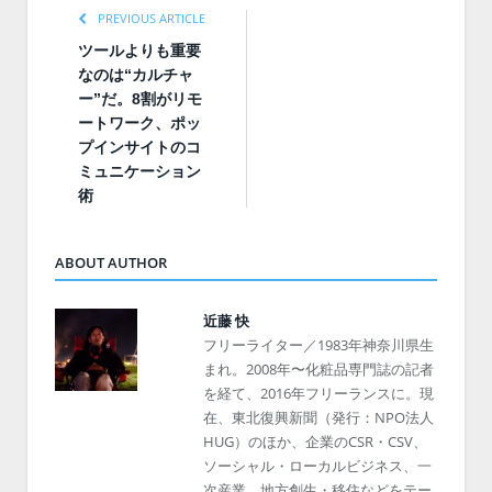
PREVIOUS ARTICLE
ツールよりも重要
なのは“カルチャ
ー”だ。8割がリモ
ートワーク、ポッ
プインサイトのコ
ミュニケーション
術
ABOUT AUTHOR
近藤 快
フリーライター／1983年神奈川県生
まれ。2008年〜化粧品専門誌の記者
を経て、2016年フリーランスに。現
在、東北復興新聞（発行：NPO法人
HUG）のほか、企業のCSR・CSV、
ソーシャル・ローカルビジネス、一
次産業、地方創生・移住などをテー