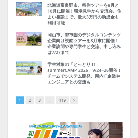
北海道富良野市、移住ツアーを8月と
10月に開催！職場見学から交流会、住
まい相談まで、最大3万円の助成金も
利用可能
岡山市、都市圏のデジタルコンテンツ
企業向け視察ツアーを8月末に開催！
企業訪問や専門学生と交流、申し込み
は7/27まで
学生対象の「とっとり IT
summerCAMP 2026」9/24~26開催！
チームでシステム開発、県内IT企業や
エンジニアとの交流も
Next
1
2
3
…
119