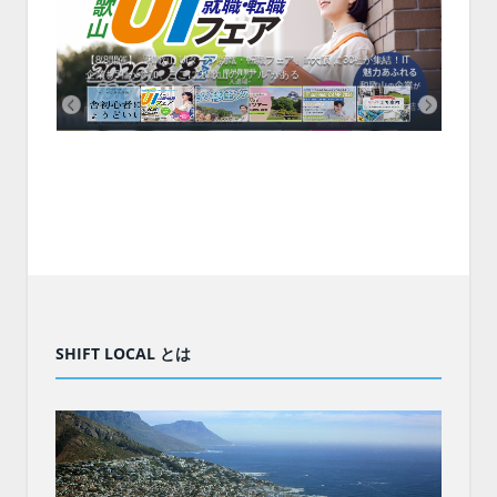
中！1
開催！
ムでシ
ーがナ
ファミ
・支援団
集結！エ
相談会！
【8/8開催】「和歌山 UIターン就職・転職フェア」in大阪 に30社が集結！IT
北海
企業も5社が参加、ここに“和歌山のリアル”がある
まい
SHIFT LOCAL とは