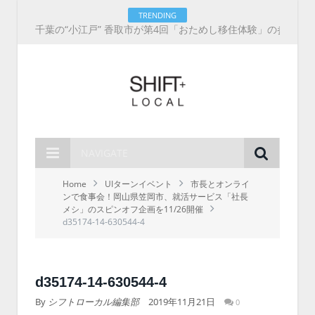
TRENDING
【8/8開催】「和歌山 UIターン就職・転職フェア」in大阪 に30社が集結！IT企業も5社が参加、ここに“和歌山のリアル”がある
NAVIGATE
Home
UIターンイベント
市長とオンライ
ンで食事会！岡山県笠岡市、就活サービス「社長
メシ」のスピンオフ企画を11/26開催
d35174-14-630544-4
d35174-14-630544-4
By
シフトローカル編集部
2019年11月21日
0