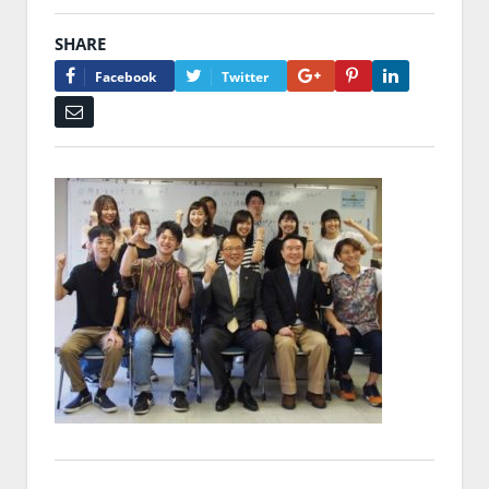
SHARE
Google+
Pinterest
LinkedIn
Facebook
Twitter
Email