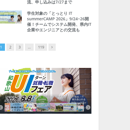
流、申し込みは7/27まで
学生対象の「とっとり IT
summerCAMP 2026」9/24~26開
催！チームでシステム開発、県内IT
企業やエンジニアとの交流も
Next
1
2
3
…
119
【8/8開催】「和歌山 UIターン就職・転職フェア」in大阪 に30社が集結！IT
北海道富良野市、移住ツアー
企業も5社が参加、ここに“和歌山のリアル”がある
まい相談まで、最大3万円の