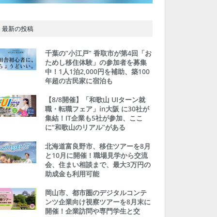
最新の投稿
千葉の“小江戸” 香取市が第4回「お
ためし移住体験」の参加者を募集
中！1人1泊2,000円を補助、築100
年超の古民家に宿泊も
【8/8開催】「和歌山 UIターン就
職・転職フェア」in大阪 に30社が
集結！IT企業も5社が参加、ここ
に“和歌山のリアル”がある
北海道富良野市、移住ツアーを8月
と10月に開催！職場見学から交流
会、住まい相談まで、最大3万円の
助成金も利用可能
岡山市、都市圏のデジタルコンテ
ンツ企業向け視察ツアーを8月末に
開催！企業訪問や専門学生と交