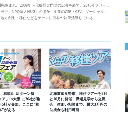
川県生まれ。2008年〜化粧品専門誌の記者を経て、2016年フリーラ
行：NPO法人HUG）のほか、企業のCSR・CSV、ソーシャル・
、地方創生・移住などをテーマに取材〜執筆活動している。
】「和歌山 UIターン就
北海道富良野市、移住ツアーを8月
千葉の“小江戸” 香取市が第4回「おためし移住体験」の参加者を募集中！1
岡山市、都市圏のデジタルコンテンツ企業向け視察ツアーを8月末に開催！
学生対象の「とっとり IT summerCAMP 2026」9/24~26開催！チームでシ
利用者の45％・100人超が移住！奈良市お試し移住制度、宿のオーナーがナ
愛知県西尾市、定住移住サイト「にし推し暮らし」を開設！転出者やファミ
【6/27開催】参加無料！いしかわUIターン大相談会 in大阪 自治体・支援団
【6/20開催】「札幌UIターン就職フェアin東京」に優良企業28社が集結！エ
【6/13開催】島根県内18市町村、IT転職支援機関が大阪に集う移住相談会！
ア」in大阪 に30社が集
と10月に開催！職場見学から交流
人1泊2,000円を補助、築100年超の古民家に宿泊も
企業訪問や専門学生と交流、申し込みは7/27まで
ステム開発、県内IT企業やエンジニアとの交流も
ビゲートする新サービス「まち案内」が追加
リー層に魅力を発信、データや支援制度も充実
体に加え、能美市のソフトウェア開発会社も参戦
ンジニア募集のソフトウェア開発企業も複数参加
6/6には“人間関係”をテーマにオンラインツアー
も5社が参加、ここに“和
会、住まい相談まで、最大3万円の
ル”がある
助成金も利用可能