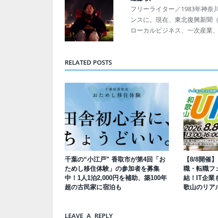
フリーライター／1983年神奈
ンスに。現在、東北復興新聞（発
ローカルビジネス、一次産業
RELATED POSTS
千葉の“小江戸” 香取市が第4回「お
【8/8開催
ためし移住体験」の参加者を募集
職・転職フェ
中！1人1泊2,000円を補助、築100年
結！IT企業
超の古民家に宿泊も
歌山のリア
LEAVE A REPLY