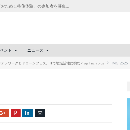
千葉の“小江戸” 香取市が第4回「おためし移住体験」の参加者を募集中！1人1泊2,000円を補助、築100年超の古民家に宿泊も
ベント
ニュース
レワークとドローンフェス。ITで地域活性に挑むProp Tech plus
IMG_2525
Google+
Pinterest
LinkedIn
Email