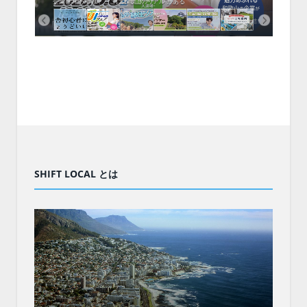
企業も5社が参加、ここに“和歌山のリアル”がある
まい
SHIFT LOCAL とは