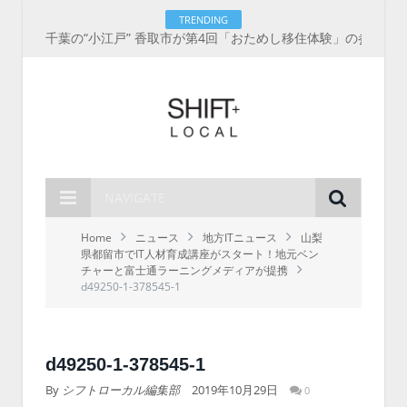
TRENDING
千葉の“小江戸” 香取市が第4回「おためし移住体験」の参加者を募集中！1人1泊2,000円を補助、築100年超の古民家に宿泊も
NAVIGATE
Home
ニュース
地方ITニュース
山梨
県都留市でIT人材育成講座がスタート！地元ベン
チャーと富士通ラーニングメディアが提携
d49250-1-378545-1
d49250-1-378545-1
By
シフトローカル編集部
2019年10月29日
0