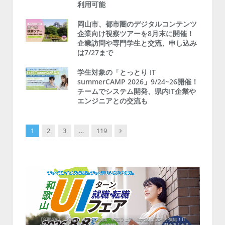
利用可能
岡山市、都市圏のデジタルコンテンツ
企業向け視察ツアーを8月末に開催！
企業訪問や専門学生と交流、申し込み
は7/27まで
学生対象の「とっとり IT
summerCAMP 2026」9/24~26開催！
チームでシステム開発、県内IT企業や
エンジニアとの交流も
Next
1
2
3
…
119
中！1
開催！
ムでシ
ーがナ
ファミ
・支援団
集結！エ
相談会！
【8/8開催】「和歌山 UIターン就職・転職フェア」in大阪 に30社が集結！IT
北海