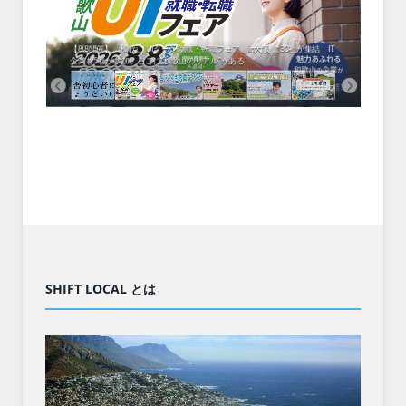
中！1
開催！
ムでシ
ーがナ
ファミ
・支援団
集結！エ
相談会！
【8/8開催】「和歌山 UIターン就職・転職フェア」in大阪 に30社が集結！IT
北海
企業も5社が参加、ここに“和歌山のリアル”がある
まい
SHIFT LOCAL とは