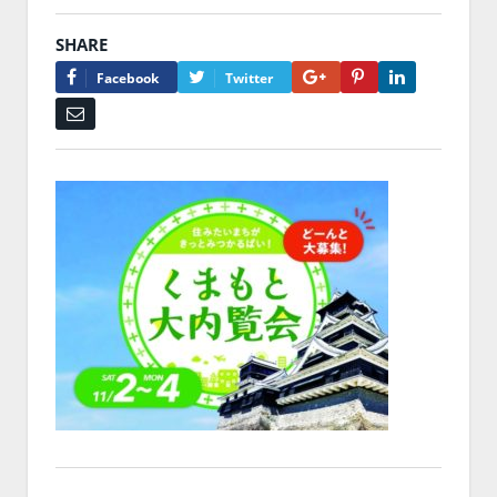
SHARE
Google+
Pinterest
LinkedIn
Facebook
Twitter
Email