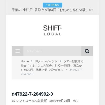
TRENDING
千葉の“小江戸” 香取市が第4回「おためし移住体験」の参加者を募集中！1人1泊2,000円を補助、築100年超の古民家に宿泊も
NAVIGATE
Home
UIターンイベント
ツアー型就職相
談会「くまもと大内覧会」11/2〜4開催！東京か
ら5000円、地元企業120社が参加
d47922-7-
204992-0
d47922-7-204992-0
By
シフトローカル編集部
2019年9月26日
0