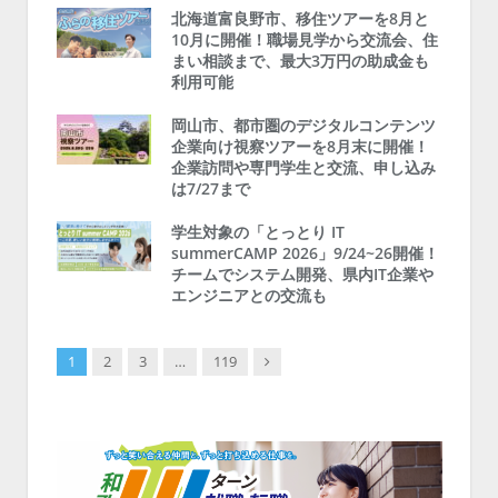
北海道富良野市、移住ツアーを8月と
10月に開催！職場見学から交流会、住
まい相談まで、最大3万円の助成金も
利用可能
岡山市、都市圏のデジタルコンテンツ
企業向け視察ツアーを8月末に開催！
企業訪問や専門学生と交流、申し込み
は7/27まで
学生対象の「とっとり IT
summerCAMP 2026」9/24~26開催！
チームでシステム開発、県内IT企業や
エンジニアとの交流も
Next
1
2
3
…
119