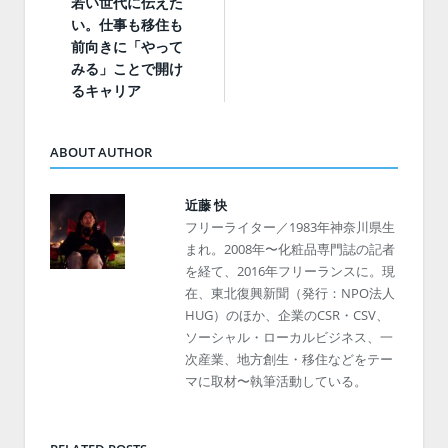
若い世代に伝えた
い。仕事も移住も
前向きに「やって
みる」ことで開け
るキャリア
ABOUT AUTHOR
近藤 快
フリーライター／1983年神奈川県生
まれ。2008年〜化粧品専門誌の記者
を経て、2016年フリーランスに。現
在、東北復興新聞（発行：NPO法人
HUG）のほか、企業のCSR・CSV、
ソーシャル・ローカルビジネス、一
次産業、地方創生・移住などをテー
マに取材〜執筆活動している。