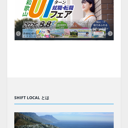
中！1
開催！
ムでシ
ーがナ
ファミ
・支援団
集結！エ
相談会！
【8/8開催】「和歌山 UIターン就職・転職フェア」in大阪 に30社が集結！IT
北海
企業も5社が参加、ここに“和歌山のリアル”がある
まい
SHIFT LOCAL とは