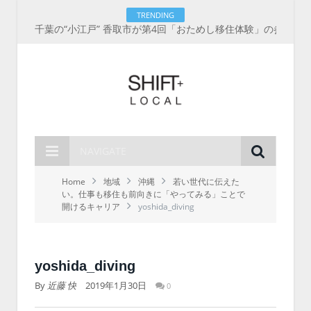
TRENDING
千葉の“小江戸” 香取市が第4回「おためし移住体験」の参加者を募集中！1人1泊2,000円を補助、築100年超の古民家に宿泊も
NAVIGATE
Home
地域
沖縄
若い世代に伝えた
い。仕事も移住も前向きに「やってみる」ことで
開けるキャリア
yoshida_diving
yoshida_diving
By
近藤 快
2019年1月30日
0