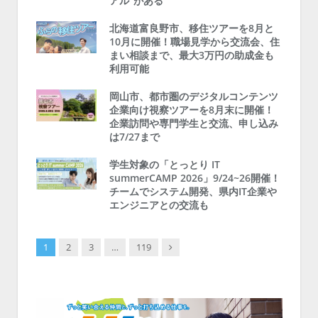
アル”がある
北海道富良野市、移住ツアーを8月と
10月に開催！職場見学から交流会、住
まい相談まで、最大3万円の助成金も
利用可能
岡山市、都市圏のデジタルコンテンツ
企業向け視察ツアーを8月末に開催！
企業訪問や専門学生と交流、申し込み
は7/27まで
学生対象の「とっとり IT
summerCAMP 2026」9/24~26開催！
チームでシステム開発、県内IT企業や
エンジニアとの交流も
Next
1
2
3
…
119