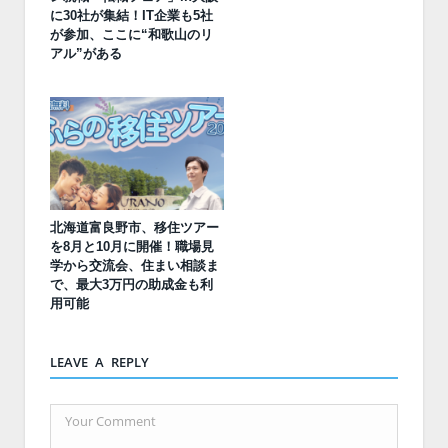
に30社が集結！IT企業も5社
が参加、ここに“和歌山のリ
アル”がある
北海道富良野市、移住ツアー
を8月と10月に開催！職場見
学から交流会、住まい相談ま
で、最大3万円の助成金も利
用可能
LEAVE A REPLY