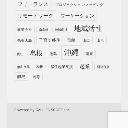
フリーランス
プロジェクションマッピング
リモートワーク
ワーケーション
地域活性
事業会社
南房総
地域商社
子育て移住
宮崎
奄美大島
山口
山形
沖縄
島根
徳島
温泉
岡山
起業
秋田
移住起業支援
無印良品
開発合宿
離島
高専
Powered by
GALILEO SCOPE .Inc