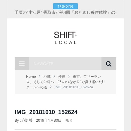
TRENDING
千葉の“小江戸” 香取市が第4回「おためし移住体験」の参加者を募集中！1人1泊2,000円を補助、築100年超の古民家に宿泊も
NAVIGATE
Home
地域
沖縄
東京、フリーラン
ス、そして沖縄へ。“人のつながり”で切り拓いたU
ターンへの道
IMG_20181010_152624
IMG_20181010_152624
By
近藤 快
2019年1月30日
0