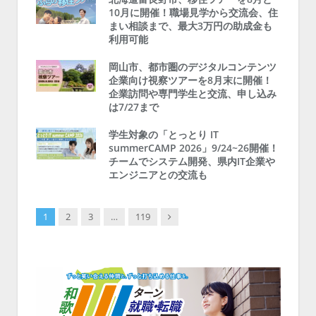
10月に開催！職場見学から交流会、住
まい相談まで、最大3万円の助成金も
利用可能
岡山市、都市圏のデジタルコンテンツ
企業向け視察ツアーを8月末に開催！
企業訪問や専門学生と交流、申し込み
は7/27まで
学生対象の「とっとり IT
summerCAMP 2026」9/24~26開催！
チームでシステム開発、県内IT企業や
エンジニアとの交流も
Next
1
2
3
…
119