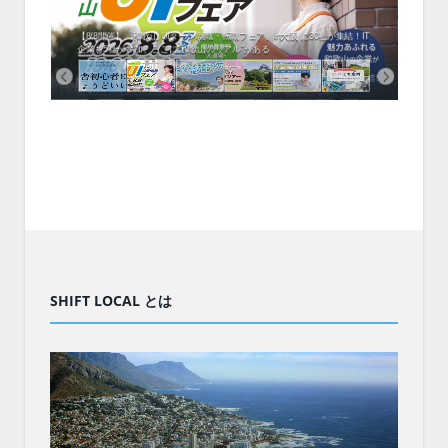
中！1
開催！
ムでシ
ーがナ
ファミ
・支援団
集結！エ
相談会！
【8/8開催】「和歌山 UIターン就職・転職フェア」in大阪 に30社が集結！IT
北海
企業も5社が参加、ここに“和歌山のリアル”がある
まい
SHIFT LOCAL とは