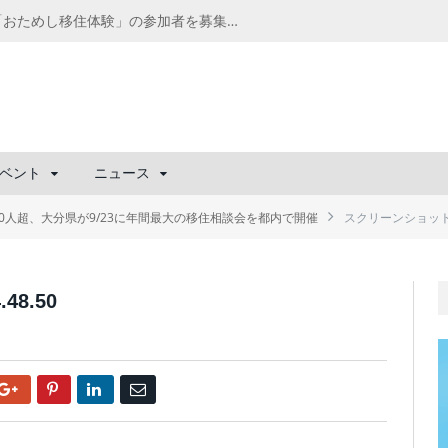
千葉の“小江戸” 香取市が第4回「おためし移住体験」の参加者を募集中！1人1泊2,000円を補助、築100年超の古民家に宿泊も
ベント
ニュース
00人超、大分県が9/23に年間最大の移住相談会を都内で開催
スクリーンショット 201
48.50
Google+
Pinterest
LinkedIn
Email