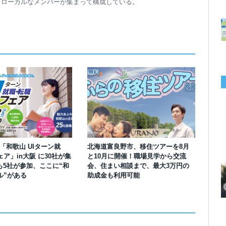
トローカルなメンバーが集まって構成している。
】「和歌山 UIターン就
北海道富良野市、移住ツアーを8月
ア」in大阪 に30社が集
と10月に開催！職場見学から交流
も5社が参加、ここに“和
会、住まい相談まで、最大3万円の
千葉の“小江戸” 香取市が第4回「おためし移住体験」の参加者を募集中！1
岡山市、都市圏のデジタルコンテンツ企業向け視察ツアーを8月末に開催！
学生対象の「とっとり IT summerCAMP 2026」9/24~26開催！チームでシ
利用者の45％・100人超が移住！奈良市お試し移住制度、宿のオーナーがナ
愛知県西尾市、定住移住サイト「にし推し暮らし」を開設！転出者やファミ
【6/27開催】参加無料！いしかわUIターン大相談会 in大阪 自治体・支援団
【6/20開催】「札幌UIターン就職フェアin東京」に優良企業28社が集結！エ
【6/13開催】島根県内18市町村、IT転職支援機関が大阪に集う移住相談会！
ル”がある
助成金も利用可能
人1泊2,000円を補助、築100年超の古民家に宿泊も
企業訪問や専門学生と交流、申し込みは7/27まで
ステム開発、県内IT企業やエンジニアとの交流も
ビゲートする新サービス「まち案内」が追加
リー層に魅力を発信、データや支援制度も充実
体に加え、能美市のソフトウェア開発会社も参戦
ンジニア募集のソフトウェア開発企業も複数参加
6/6には“人間関係”をテーマにオンラインツアー