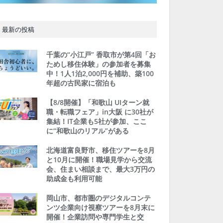
最新の投稿
千葉の“小江戸” 香取市が第4回「お
ためし移住体験」の参加者を募集
中！1人1泊2,000円を補助、築100
年超の古民家に宿泊も
【8/8開催】「和歌山 UIターン就
職・転職フェア」in大阪 に30社が
集結！IT企業も5社が参加、ここ
に“和歌山のリアル”がある
北海道富良野市、移住ツアーを8月
と10月に開催！職場見学から交流
会、住まい相談まで、最大3万円の
助成金も利用可能
岡山市、都市圏のデジタルコンテ
ンツ企業向け視察ツアーを8月末に
開催！企業訪問や専門学生と交