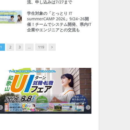
流、申し込みは7/27まで
学生対象の「とっとり IT
summerCAMP 2026」9/24~26開
催！チームでシステム開発、県内IT
企業やエンジニアとの交流も
Next
1
2
3
…
119
【8/8開催】「和歌山 UIターン就職・転職フェア」in大阪 に30社が集結！IT
北海道富良野市、移住ツアー
企業も5社が参加、ここに“和歌山のリアル”がある
まい相談まで、最大3万円の