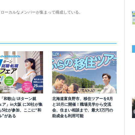
トローカルなメンバーが集まって構成している。
】「和歌山 UIターン就
北海道富良野市、移住ツアーを8月
千葉の“小江戸” 香取市が第4回「おためし移住体験」の参加者を募集中！1
岡山市、都市圏のデジタルコンテンツ企業向け視察ツアーを8月末に開催！
学生対象の「とっとり IT summerCAMP 2026」9/24~26開催！チームでシ
利用者の45％・100人超が移住！奈良市お試し移住制度、宿のオーナーがナ
愛知県西尾市、定住移住サイト「にし推し暮らし」を開設！転出者やファミ
【6/27開催】参加無料！いしかわUIターン大相談会 in大阪 自治体・支援団
【6/20開催】「札幌UIターン就職フェアin東京」に優良企業28社が集結！エ
【6/13開催】島根県内18市町村、IT転職支援機関が大阪に集う移住相談会！
ア」in大阪 に30社が集
と10月に開催！職場見学から交流
人1泊2,000円を補助、築100年超の古民家に宿泊も
企業訪問や専門学生と交流、申し込みは7/27まで
ステム開発、県内IT企業やエンジニアとの交流も
ビゲートする新サービス「まち案内」が追加
リー層に魅力を発信、データや支援制度も充実
体に加え、能美市のソフトウェア開発会社も参戦
ンジニア募集のソフトウェア開発企業も複数参加
6/6には“人間関係”をテーマにオンラインツアー
も5社が参加、ここに“和
会、住まい相談まで、最大3万円の
ル”がある
助成金も利用可能