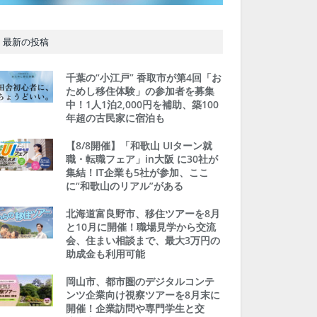
最新の投稿
千葉の“小江戸” 香取市が第4回「お
ためし移住体験」の参加者を募集
中！1人1泊2,000円を補助、築100
年超の古民家に宿泊も
【8/8開催】「和歌山 UIターン就
職・転職フェア」in大阪 に30社が
集結！IT企業も5社が参加、ここ
に“和歌山のリアル”がある
北海道富良野市、移住ツアーを8月
と10月に開催！職場見学から交流
会、住まい相談まで、最大3万円の
助成金も利用可能
岡山市、都市圏のデジタルコンテ
ンツ企業向け視察ツアーを8月末に
開催！企業訪問や専門学生と交