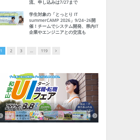
流、申し込みは7/27まで
学生対象の「とっとり IT
summerCAMP 2026」9/24~26開
催！チームでシステム開発、県内IT
企業やエンジニアとの交流も
Next
1
2
3
…
119
【8/8開催】「和歌山 UIターン就職・転職フェア」in大阪 に30社が集結！IT
北海道富良野市、移住ツアー
企業も5社が参加、ここに“和歌山のリアル”がある
まい相談まで、最大3万円の