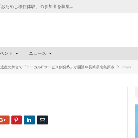
千葉の“小江戸” 香取市が第4回「おためし移住体験」の参加者を募集中！1人1泊2,000円を補助、築100年超の古民家に宿泊も
ベント
ニュース
界遺産の舞台で「ローカルITサービス創発塾」が開講＠長崎県南島原市
main
Google+
Pinterest
LinkedIn
Email