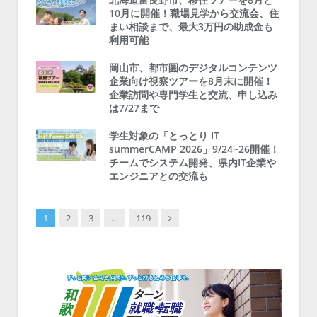
10月に開催！職場見学から交流会、住
まい相談まで、最大3万円の助成金も
利用可能
岡山市、都市圏のデジタルコンテンツ
企業向け視察ツアーを8月末に開催！
企業訪問や専門学生と交流、申し込み
は7/27まで
学生対象の「とっとり IT
summerCAMP 2026」9/24~26開催！
チームでシステム開発、県内IT企業や
エンジニアとの交流も
Next
1
2
3
…
119