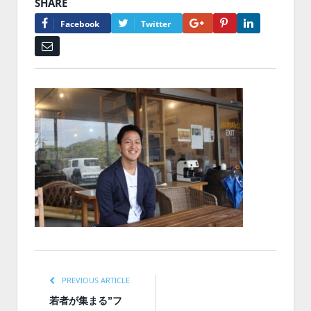
SHARE
Google+
Pinterest
LinkedIn
Facebook
Twitter
Email
PREVIOUS ARTICLE
若者が集まる”フ