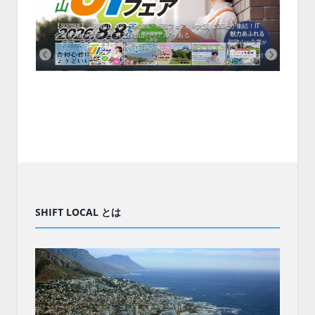
中！1
開催！
ムでシ
ーがナ
ファミ
・支援団
集結！エ
相談会！
【8/8開催】「和歌山 UIターン就職・転職フェア」in大阪 に30社が集結！IT
北海
企業も5社が参加、ここに“和歌山のリアル”がある
まい
SHIFT LOCAL とは