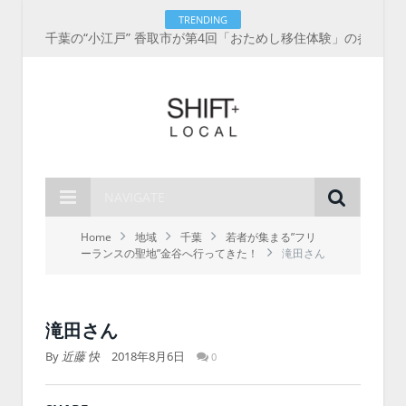
TRENDING
千葉の“小江戸” 香取市が第4回「おためし移住体験」の参加者を募集中！1人1泊2,000円を補助、築100年超の古民家に宿泊も
NAVIGATE
Home
地域
千葉
若者が集まる”フリ
ーランスの聖地”金谷へ行ってきた！
滝田さん
滝田さん
By
近藤 快
2018年8月6日
0