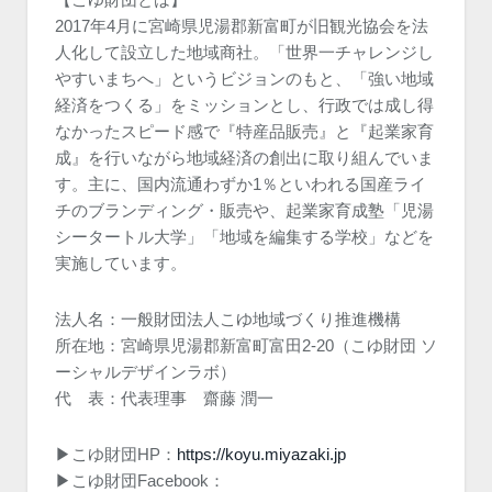
2017年4月に宮崎県児湯郡新富町が旧観光協会を法
人化して設立した地域商社。「世界一チャレンジし
やすいまちへ」というビジョンのもと、「強い地域
経済をつくる」をミッションとし、行政では成し得
なかったスピード感で『特産品販売』と『起業家育
成』を行いながら地域経済の創出に取り組んでいま
す。主に、国内流通わずか1％といわれる国産ライ
チのブランディング・販売や、起業家育成塾「児湯
シータートル大学」「地域を編集する学校」などを
実施しています。
法人名：一般財団法人こゆ地域づくり推進機構
所在地：宮崎県児湯郡新富町富田2-20（こゆ財団 ソ
ーシャルデザインラボ）
代 表：代表理事 齋藤 潤一
▶︎こゆ財団HP：
https://koyu.miyazaki.jp
▶︎こゆ財団Facebook：