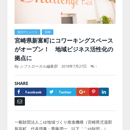
地方ITニュース
宮崎
宮崎県新富町にコワーキングスペース
がオープン！ 地域ビジネス活性化の
拠点に
By
シフトローカル編集部
2018年7月27日
1
SHARE
Google+
Pinterest
LinkedIn
Facebook
Twitter
Email
一般財団法人こゆ地域づくり推進機構（宮崎県児湯郡
新富町、代表理事：齋藤潤一、以下「こゆ財団」）