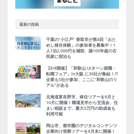
最新の投稿
千葉の“小江戸” 香取市が第4回「おた
めし移住体験」の参加者を募集中！1
人1泊2,000円を補助、築100年超の古
民家に宿泊も
【8/8開催】「和歌山 UIターン就職・
転職フェア」in大阪 に30社が集結！IT
企業も5社が参加、ここに“和歌山のリ
アル”がある
北海道富良野市、移住ツアーを8月と
10月に開催！職場見学から交流会、住
まい相談まで、最大3万円の助成金も
利用可能
岡山市、都市圏のデジタルコンテンツ
企業向け視察ツアーを8月末に開催！