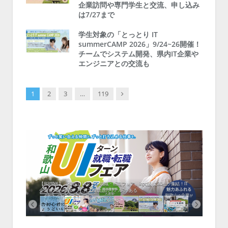
企業訪問や専門学生と交流、申し込み
は7/27まで
学生対象の「とっとり IT
summerCAMP 2026」9/24~26開催！
チームでシステム開発、県内IT企業や
エンジニアとの交流も
Next
1
2
3
…
119
中！1
開催！
ムでシ
ーがナ
ファミ
・支援団
集結！エ
相談会！
【8/8開催】「和歌山 UIターン就職・転職フェア」in大阪 に30社が集結！IT
北海
企業も5社が参加、ここに“和歌山のリアル”がある
まい