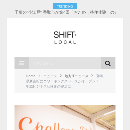
TRENDING
千葉の“小江戸” 香取市が第4回「おためし移住体験」の参加者を募集中！1人1泊2,000円を補助、築100年超の古民家に宿泊も
NAVIGATE
Home
ニュース
地方ITニュース
宮崎
県新富町にコワーキングスペースがオープン！
地域ビジネス活性化の拠点に