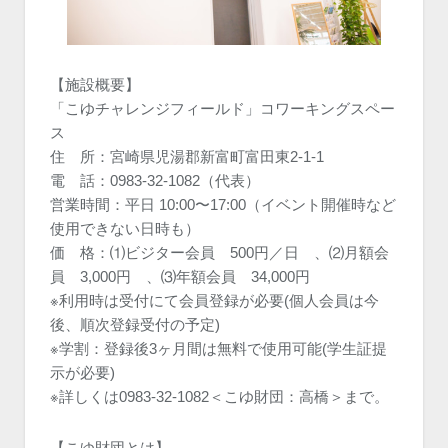
【施設概要】
「こゆチャレンジフィールド」コワーキングスペー
ス
住 所：宮崎県児湯郡新富町富田東2-1-1
電 話：0983-32-1082（代表）
営業時間：平日 10:00〜17:00（イベント開催時など
使用できない日時も）
価 格：⑴ビジター会員 500円／日 、⑵月額会
員 3,000円 、⑶年額会員 34,000円
※利用時は受付にて会員登録が必要(個人会員は今
後、順次登録受付の予定)
※学割：登録後3ヶ月間は無料で使用可能(学生証提
示が必要)
※詳しくは0983-32-1082＜こゆ財団：高橋＞まで。
【こゆ財団とは】