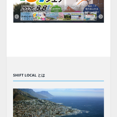
中！1
開催！
ムでシ
ーがナ
ファミ
・支援団
集結！エ
相談会！
【8/8開催】「和歌山 UIターン就職・転職フェア」in大阪 に30社が集結！IT
北海
企業も5社が参加、ここに“和歌山のリアル”がある
まい
SHIFT LOCAL とは