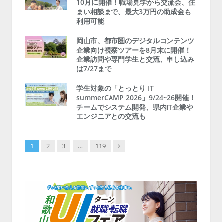
10月に開催！職場見学から交流会、住
まい相談まで、最大3万円の助成金も
利用可能
岡山市、都市圏のデジタルコンテンツ
企業向け視察ツアーを8月末に開催！
企業訪問や専門学生と交流、申し込み
は7/27まで
学生対象の「とっとり IT
summerCAMP 2026」9/24~26開催！
チームでシステム開発、県内IT企業や
エンジニアとの交流も
Next
1
2
3
…
119