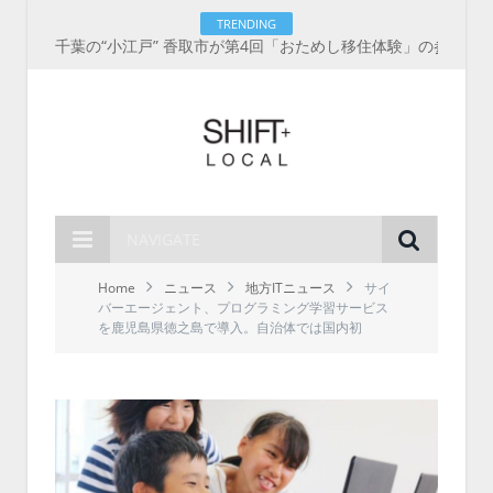
TRENDING
千葉の“小江戸” 香取市が第4回「おためし移住体験」の参加者を募集中！1人1泊2,000円を補助、築100年超の古民家に宿泊も
NAVIGATE
Home
ニュース
地方ITニュース
サイ
バーエージェント、プログラミング学習サービス
を鹿児島県徳之島で導入。自治体では国内初