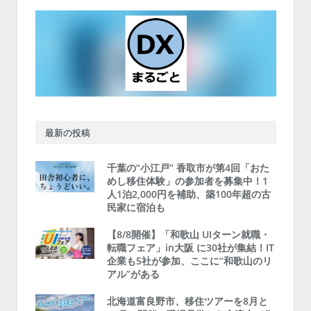
最新の投稿
千葉の“小江戸” 香取市が第4回「おた
めし移住体験」の参加者を募集中！1
人1泊2,000円を補助、築100年超の古
民家に宿泊も
【8/8開催】「和歌山 UIターン就職・
転職フェア」in大阪 に30社が集結！IT
企業も5社が参加、ここに“和歌山のリ
アル”がある
北海道富良野市、移住ツアーを8月と