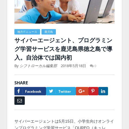
地方ITニュース
鹿児島
サイバーエージェント、プログラミン
グ学習サービスを鹿児島県徳之島で導
入。自治体では国内初
By
シフトローカル編集部
2018年5月18日
0
SHARE
Google+
Pinterest
LinkedIn
Facebook
Twitter
Email
サイバーエージェントは5月15日、小学生向けオンライ
ンプログラミング学習サービス「QUREO（キュレ