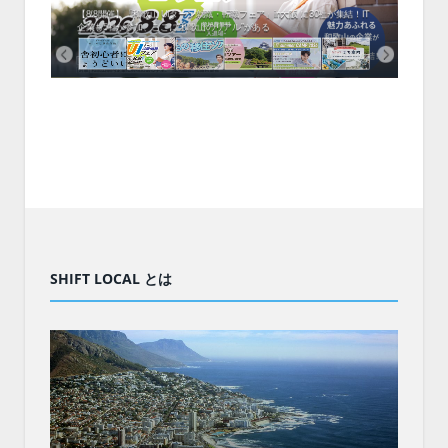
中！1
開催！
ムでシ
ーがナ
ファミ
・支援団
集結！エ
相談会！
【8/8開催】「和歌山 UIターン就職・転職フェア」in大阪 に30社が集結！IT
北海
企業も5社が参加、ここに“和歌山のリアル”がある
まい
SHIFT LOCAL とは