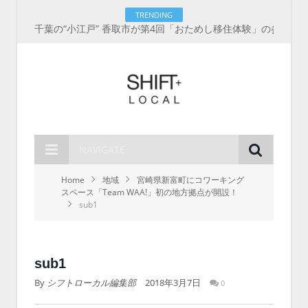
TRENDING
千葉の“小江戸” 香取市が第4回「おためし移住体験」の参加者を募集中！1人1泊2,000円を補助、築100年超の古民家に宿泊も
NAVIGATE
Home
地域
宮崎県新富町にコワーキング
スペース「Team WAA!」初の地方拠点が開設！
sub1
sub1
By
シフトローカル編集部
2018年3月7日
0