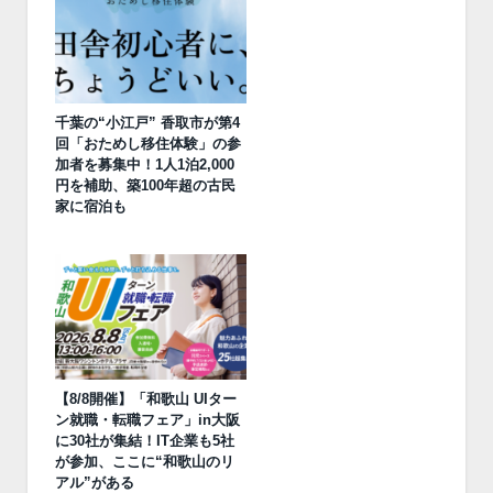
千葉の“小江戸” 香取市が第4
回「おためし移住体験」の参
加者を募集中！1人1泊2,000
円を補助、築100年超の古民
家に宿泊も
【8/8開催】「和歌山 UIター
ン就職・転職フェア」in大阪
に30社が集結！IT企業も5社
が参加、ここに“和歌山のリ
アル”がある