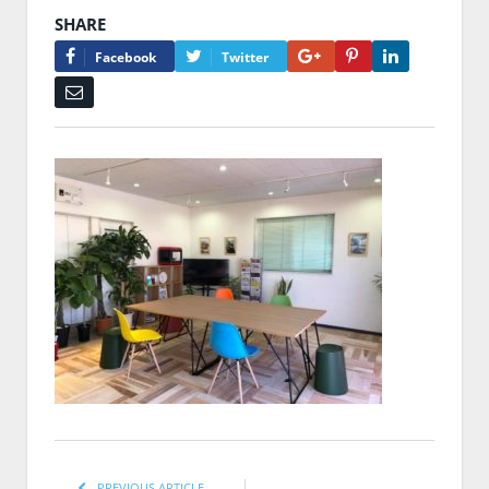
SHARE
Google+
Pinterest
LinkedIn
Facebook
Twitter
Email
PREVIOUS ARTICLE