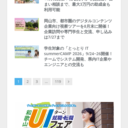
まい相談まで、最大3万円の助成金も
利用可能
岡山市、都市圏のデジタルコンテンツ
企業向け視察ツアーを8月末に開催！
企業訪問や専門学生と交流、申し込み
は7/27まで
学生対象の「とっとり IT
summerCAMP 2026」9/24~26開催！
チームでシステム開発、県内IT企業や
エンジニアとの交流も
Next
1
2
3
…
119