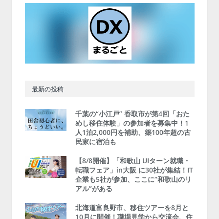
最新の投稿
千葉の“小江戸” 香取市が第4回「おた
めし移住体験」の参加者を募集中！1
人1泊2,000円を補助、築100年超の古
民家に宿泊も
【8/8開催】「和歌山 UIターン就職・
転職フェア」in大阪 に30社が集結！IT
企業も5社が参加、ここに“和歌山のリ
アル”がある
北海道富良野市、移住ツアーを8月と
10月に開催！職場見学から交流会、住