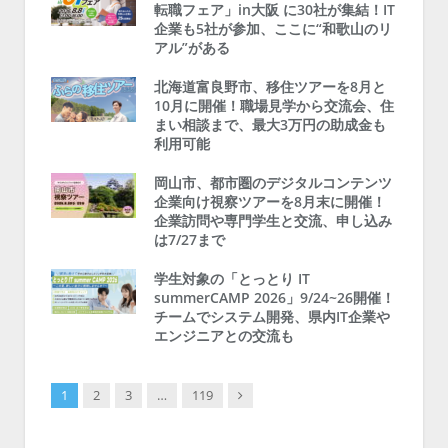
転職フェア」in大阪 に30社が集結！IT
企業も5社が参加、ここに“和歌山のリ
アル”がある
北海道富良野市、移住ツアーを8月と
10月に開催！職場見学から交流会、住
まい相談まで、最大3万円の助成金も
利用可能
岡山市、都市圏のデジタルコンテンツ
企業向け視察ツアーを8月末に開催！
企業訪問や専門学生と交流、申し込み
は7/27まで
学生対象の「とっとり IT
summerCAMP 2026」9/24~26開催！
チームでシステム開発、県内IT企業や
エンジニアとの交流も
Next
1
2
3
…
119