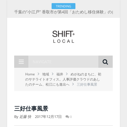
TRENDING
千葉の“小江戸” 香取市が第4回「おためし移住体験」の参加者を募集中！1人1泊2,000円を補助、築100年超の古民家に宿泊も
NAVIGATE
Home
地域
福井
めがねのまちに、初
のサテライトオフィス。人事評価クラウドのあし
たのチーム、松江にも進出へ
三好仕事風景
三好仕事風景
By
近藤 快
2017年12月17日
0