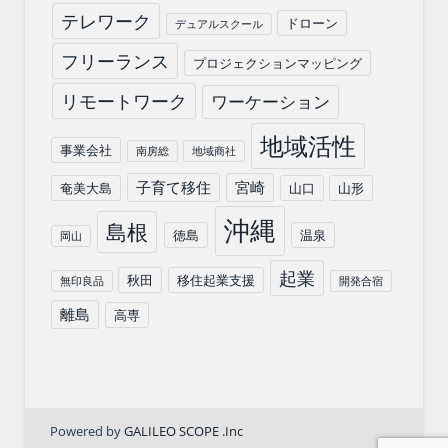
テレワーク
ドローン
デュアルスクール
フリーランス
プロジェクションマッピング
リモートワーク
ワーケーション
地域活性
事業会社
南房総
地域商社
子育て移住
宮崎
奄美大島
山口
山形
沖縄
島根
徳島
温泉
岡山
起業
秋田
移住起業支援
無印良品
開発合宿
離島
高専
Powered by
GALILEO SCOPE .Inc