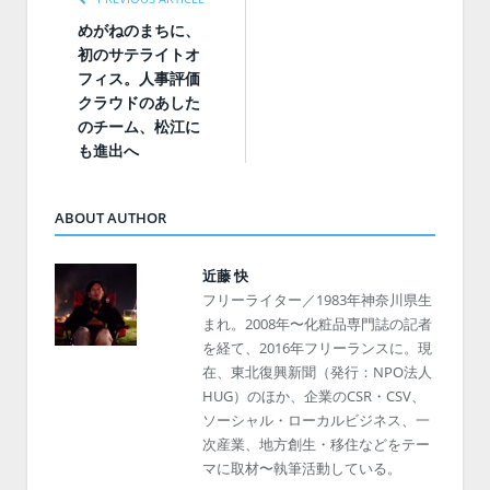
めがねのまちに、
初のサテライトオ
フィス。人事評価
クラウドのあした
のチーム、松江に
も進出へ
ABOUT AUTHOR
近藤 快
フリーライター／1983年神奈川県生
まれ。2008年〜化粧品専門誌の記者
を経て、2016年フリーランスに。現
在、東北復興新聞（発行：NPO法人
HUG）のほか、企業のCSR・CSV、
ソーシャル・ローカルビジネス、一
次産業、地方創生・移住などをテー
マに取材〜執筆活動している。