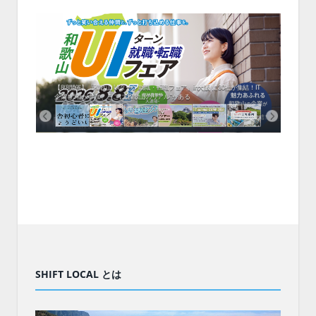
中！1
開催！
ムでシ
ーがナ
ファミ
・支援団
集結！エ
相談会！
【8/8開催】「和歌山 UIターン就職・転職フェア」in大阪 に30社が集結！IT
北海
企業も5社が参加、ここに“和歌山のリアル”がある
まい
SHIFT LOCAL とは