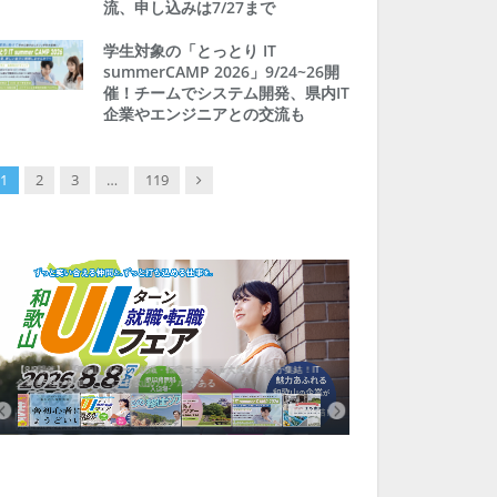
流、申し込みは7/27まで
学生対象の「とっとり IT
summerCAMP 2026」9/24~26開
催！チームでシステム開発、県内IT
企業やエンジニアとの交流も
Next
1
2
3
…
119
【8/8開催】「和歌山 UIターン就職・転職フェア」in大阪 に30社が集結！IT
北海道富良野市、移住ツアー
企業も5社が参加、ここに“和歌山のリアル”がある
まい相談まで、最大3万円の