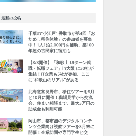
最新の投稿
千葉の“小江戸” 香取市が第4回「お
ためし移住体験」の参加者を募集
中！1人1泊2,000円を補助、築100
年超の古民家に宿泊も
【8/8開催】「和歌山 UIターン就
職・転職フェア」in大阪 に30社が
集結！IT企業も5社が参加、ここ
に“和歌山のリアル”がある
北海道富良野市、移住ツアーを8月
と10月に開催！職場見学から交流
会、住まい相談まで、最大3万円の
助成金も利用可能
岡山市、都市圏のデジタルコンテ
ンツ企業向け視察ツアーを8月末に
開催！企業訪問や専門学生と交