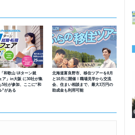
】「和歌山 UIターン就
北海道富良野市、移住ツアーを8月
ア」in大阪 に30社が集
と10月に開催！職場見学から交流
も5社が参加、ここに“和
会、住まい相談まで、最大3万円の
ル”がある
助成金も利用可能
千葉の“小江戸” 香取市が第4回「おためし移住体験」の参加者を募集中！1
岡山市、都市圏のデジタルコンテンツ企業向け視察ツアーを8月末に開催！
学生対象の「とっとり IT summerCAMP 2026」9/24~26開催！チームでシ
利用者の45％・100人超が移住！奈良市お試し移住制度、宿のオーナーがナ
愛知県西尾市、定住移住サイト「にし推し暮らし」を開設！転出者やファミ
【6/27開催】参加無料！いしかわUIターン大相談会 in大阪 自治体・支援団
【6/20開催】「札幌UIターン就職フェアin東京」に優良企業28社が集結！エ
【6/13開催】島根県内18市町村、IT転職支援機関が大阪に集う移住相談会！
人1泊2,000円を補助、築100年超の古民家に宿泊も
企業訪問や専門学生と交流、申し込みは7/27まで
ステム開発、県内IT企業やエンジニアとの交流も
ビゲートする新サービス「まち案内」が追加
リー層に魅力を発信、データや支援制度も充実
体に加え、能美市のソフトウェア開発会社も参戦
ンジニア募集のソフトウェア開発企業も複数参加
6/6には“人間関係”をテーマにオンラインツアー