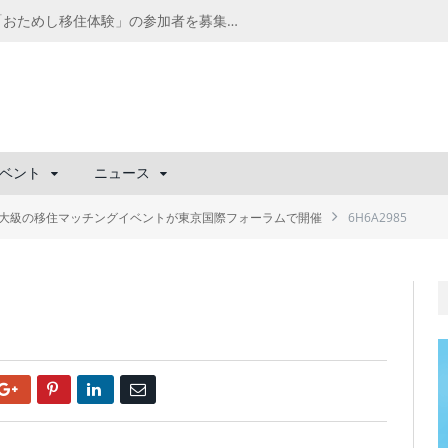
千葉の“小江戸” 香取市が第4回「おためし移住体験」の参加者を募集中！1人1泊2,000円を補助、築100年超の古民家に宿泊も
ベント
ニュース
国内最大級の移住マッチングイベントが東京国際フォーラムで開催
6H6A2985
Google+
Pinterest
LinkedIn
Email