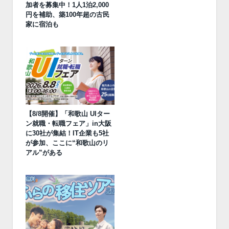
加者を募集中！1人1泊2,000
円を補助、築100年超の古民
家に宿泊も
【8/8開催】「和歌山 UIター
ン就職・転職フェア」in大阪
に30社が集結！IT企業も5社
が参加、ここに“和歌山のリ
アル”がある