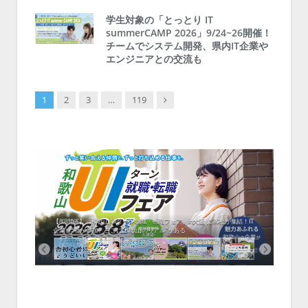
学生対象の「とっとり IT
summerCAMP 2026」9/24~26開催！
チームでシステム開発、県内IT企業や
エンジニアとの交流も
Next
1
2
3
…
119
中！1
開催！
ムでシ
ーがナ
ファミ
・支援団
集結！エ
相談会！
【8/8開催】「和歌山 UIターン就職・転職フェア」in大阪 に30社が集結！IT
北海
企業も5社が参加、ここに“和歌山のリアル”がある
まい