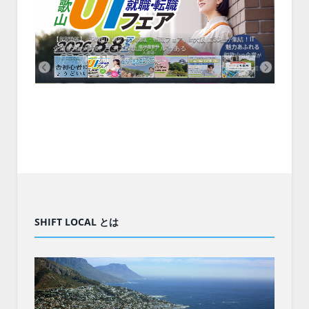
中！1
開催！
ムでシ
ーがナ
ファミ
・支援団
集結！エ
相談会！
【8/8開催】「和歌山 UIターン就職・転職フェア」in大阪 に30社が集結！IT
北海
企業も5社が参加、ここに“和歌山のリアル”がある
まい
SHIFT LOCAL とは