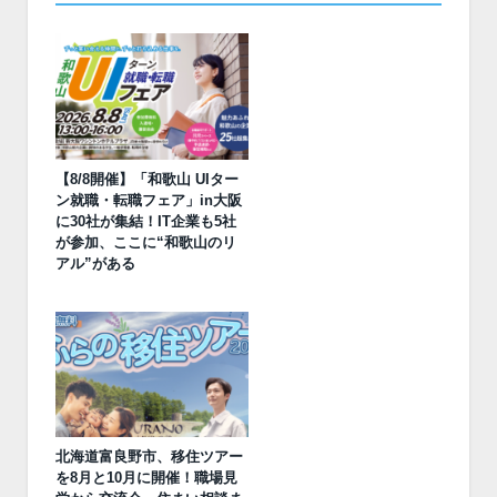
【8/8開催】「和歌山 UIター
ン就職・転職フェア」in大阪
に30社が集結！IT企業も5社
が参加、ここに“和歌山のリ
アル”がある
北海道富良野市、移住ツアー
を8月と10月に開催！職場見