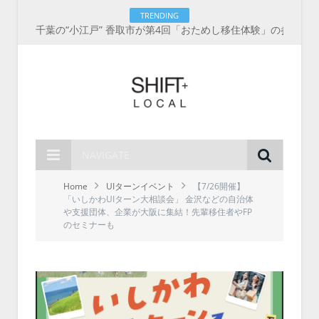
TRENDING
千葉の“小江戸” 香取市が第4回「おためし移住体験」の参加者を募集中！1人1泊2,000円を補助、築100年超の古民家に宿泊も
NAVIGATE
Home
UIターンイベント
【7/26開催】
「いしかわUIターン大相談会」 金沢などの自治体
や支援団体、企業が大阪に集結！先輩移住者やFP
のセミナーも