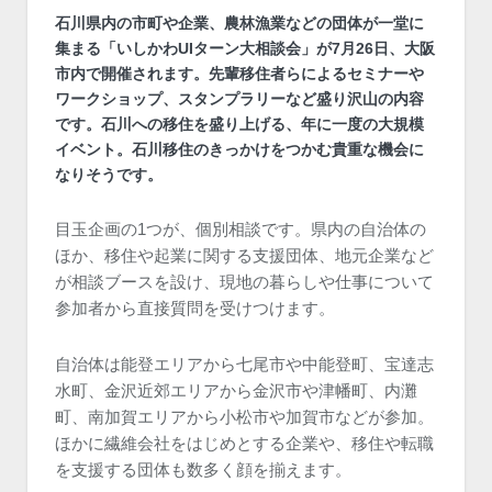
石川県内の市町や企業、農林漁業などの団体が一堂に
集まる「いしかわUIターン大相談会」が7月26日、大阪
市内で開催されます。先輩移住者らによるセミナーや
ワークショップ、スタンプラリーなど盛り沢山の内容
です。石川への移住を盛り上げる、年に一度の大規模
イベント。石川移住のきっかけをつかむ貴重な機会に
なりそうです。
目玉企画の1つが、個別相談です。県内の自治体の
ほか、移住や起業に関する支援団体、地元企業など
が相談ブースを設け、現地の暮らしや仕事について
参加者から直接質問を受けつけます。
自治体は能登エリアから七尾市や中能登町、宝達志
水町、金沢近郊エリアから金沢市や津幡町、内灘
町、南加賀エリアから小松市や加賀市などが参加。
ほかに繊維会社をはじめとする企業や、移住や転職
を支援する団体も数多く顔を揃えます。