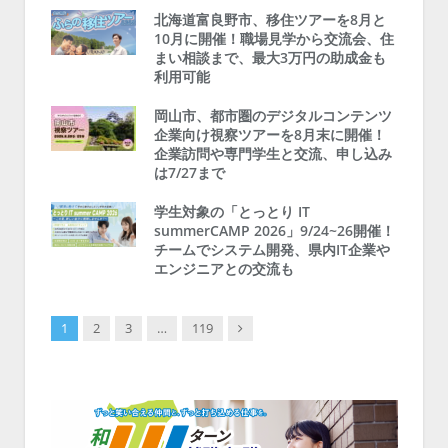
北海道富良野市、移住ツアーを8月と
10月に開催！職場見学から交流会、住
まい相談まで、最大3万円の助成金も
利用可能
岡山市、都市圏のデジタルコンテンツ
企業向け視察ツアーを8月末に開催！
企業訪問や専門学生と交流、申し込み
は7/27まで
学生対象の「とっとり IT
summerCAMP 2026」9/24~26開催！
チームでシステム開発、県内IT企業や
エンジニアとの交流も
Next
1
2
3
…
119