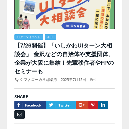
UIターンイベント
石川
【7/26開催】「いしかわUIターン大相
談会」 金沢などの自治体や支援団体、
企業が大阪に集結！先輩移住者やFPの
セミナーも
By
シフトローカル編集部
2025年7月15日
0
SHARE
Google+
Pinterest
LinkedIn
Facebook
Twitter
Email