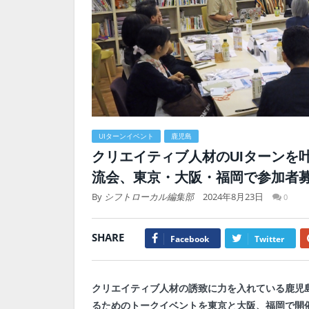
UIターンイベント
鹿児島
クリエイティブ人材のUIターンを
流会、東京・大阪・福岡で参加者
By
シフトローカル編集部
2024年8月23日
0
SHARE
Facebook
Twitter
クリエイティブ人材の誘致に力を入れている鹿児
るためのトークイベントを東京と大阪、福岡で開