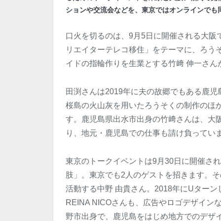
ションや交流会などを、東京ではオンラインでも
口火を切るのは、9月5日に開催される大阪
リエイターテレコ移住」をテーマに、ろうそ
イドの指輪作りを生業とする竹﨑 伸一さん
田渕さんは2019年に夫の故郷でもある鹿
桜島の火山灰を用いたろうそくの制作のほ
す。鹿児島県出水市出身の竹﨑さんは、大
り、地元・鹿児島での仕事も請け負ってい
東京のトークイベントは9月30日に開催さ
肢」。東京でも2人のゲストを招きます。そ
活動する中野 由貴さん。2018年にUター
REINA NICOさんも、広告やロゴデザ
野市出身で、鹿児島をはじめ地方でのデザ