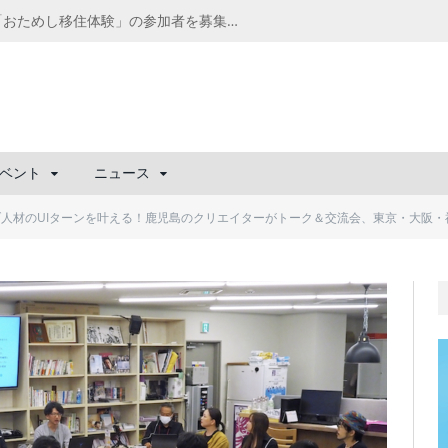
千葉の“小江戸” 香取市が第4回「おためし移住体験」の参加者を募集中！1人1泊2,000円を補助、築100年超の古民家に宿泊も
ベント
ニュース
人材のUIターンを叶える！鹿児島のクリエイターがトーク＆交流会、東京・大阪・