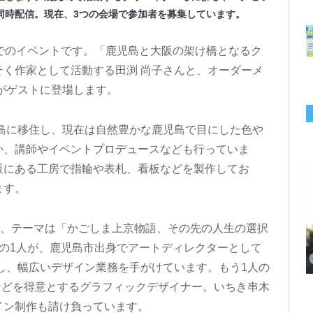
同時配信。現在、3つの会場で参加者を募集しています。
でのイベントです。「鹿児島と大阪の架け橋となるク
く作家として活動する田渕 尚子さんと、オーダーメ
がゲストに登場します。
児島に移住し、現在は自然豊かな鹿児島で目にした色や
か、講師やイベントプロデュースなども行っていま
阪にある工房で指輪や表札、看板などを製作してお
ます。
れ、テーマは「かごしま上京物語、その先の人生の選択
千葉の“小江戸” 香取市が第4回「おためし移住体験」の参加者を募集中！1
岡山市、都市圏のデジタルコンテンツ企業向け視察ツアーを8月末に開催！
学生対象の「とっとり IT summerCAMP 2026」9/24~26開催！チームでシ
利用者の45％・100人超が移住！奈良市お試し移住制度、宿のオーナーがナ
愛知県西尾市、定住移住サイト「にし推し暮らし」を開設！転出者やファミ
【6/27開催】参加無料！いしかわUIターン大相談会 in大阪 自治体・支援団
【6/20開催】「札幌UIターン就職フェアin東京」に優良企業28社が集結！エ
【6/13開催】島根県内18市町村、IT転職支援機関が大阪に集う移住相談会！
人1泊2,000円を補助、築100年超の古民家に宿泊も
企業訪問や専門学生と交流、申し込みは7/27まで
ステム開発、県内IT企業やエンジニアとの交流も
ビゲートする新サービス「まち案内」が追加
リー層に魅力を発信、データや支援制度も充実
体に加え、能美市のソフトウェア開発会社も参戦
ンジニア募集のソフトウェア開発企業も複数参加
6/6には“人間関係”をテーマにオンラインツアー
の1人が、鹿児島市出身でアートディレクターとして
ンし、幅広いデザイン業務を手がけています。もう1人の
インなどを得意とするグラフィックデザイナー。いちき串木
イン制作も請け負っています。