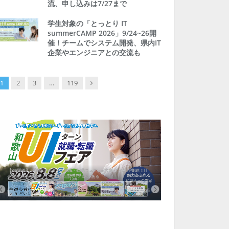
流、申し込みは7/27まで
学生対象の「とっとり IT
summerCAMP 2026」9/24~26開
催！チームでシステム開発、県内IT
企業やエンジニアとの交流も
Next
1
2
3
…
119
【8/8開催】「和歌山 UIターン就職・転職フェア」in大阪 に30社が集結！IT
北海道富良野市、移住ツアー
企業も5社が参加、ここに“和歌山のリアル”がある
まい相談まで、最大3万円の