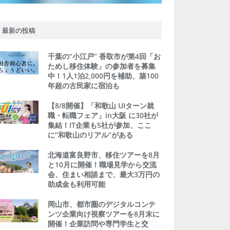
最新の投稿
千葉の“小江戸” 香取市が第4回「お
ためし移住体験」の参加者を募集
中！1人1泊2,000円を補助、築100
年超の古民家に宿泊も
【8/8開催】「和歌山 UIターン就
職・転職フェア」in大阪 に30社が
集結！IT企業も5社が参加、ここ
に“和歌山のリアル”がある
北海道富良野市、移住ツアーを8月
と10月に開催！職場見学から交流
会、住まい相談まで、最大3万円の
助成金も利用可能
岡山市、都市圏のデジタルコンテ
ンツ企業向け視察ツアーを8月末に
開催！企業訪問や専門学生と交