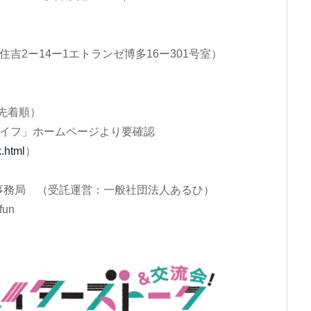
多区住吉2ー14ー1エトランゼ博多16ー301号室）
名（先着順）
ライフ」ホームページより要確認
k.html
）
事務局 （受託運営：一般社団法人あるひ）
fun