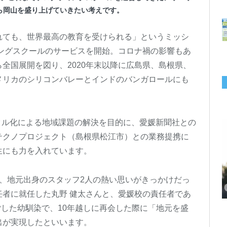
ら岡山を盛り上げていきたい考えです。
れても、世界最高の教育を受けられる」というミッシ
ミングスクールのサービスを開始。コロナ禍の影響もあ
全国展開を図り、2020年末以降に広島県、島根県、
メリカのシリコンバレーとインドのバンガロールにも
タル化による地域課題の解決を目的に、愛媛新聞社との
テクノプロジェクト（島根県松江市）との業務提携に
生にも力を入れています。
千葉の“小江戸” 香取市が第4回「おためし移住体験」の参加者を募集中！1
岡山市、都市圏のデジタルコンテンツ企業向け視察ツアーを8月末に開催！
学生対象の「とっとり IT summerCAMP 2026」9/24~26開催！チームでシ
利用者の45％・100人超が移住！奈良市お試し移住制度、宿のオーナーがナ
愛知県西尾市、定住移住サイト「にし推し暮らし」を開設！転出者やファミ
【6/27開催】参加無料！いしかわUIターン大相談会 in大阪 自治体・支援団
【6/20開催】「札幌UIターン就職フェアin東京」に優良企業28社が集結！エ
【6/13開催】島根県内18市町村、IT転職支援機関が大阪に集う移住相談会！
人1泊2,000円を補助、築100年超の古民家に宿泊も
企業訪問や専門学生と交流、申し込みは7/27まで
ステム開発、県内IT企業やエンジニアとの交流も
ビゲートする新サービス「まち案内」が追加
リー層に魅力を発信、データや支援制度も充実
体に加え、能美市のソフトウェア開発会社も参戦
ンジニア募集のソフトウェア開発企業も複数参加
6/6には“人間関係”をテーマにオンラインツアー
、地元出身のスタッフ2人の熱い思いがきっかけだっ
者に就任した丸野 健太さんと、愛媛校の責任者であ
ごした幼馴染で、10年越しに再会した際に「地元を盛
出が実現したといいます。