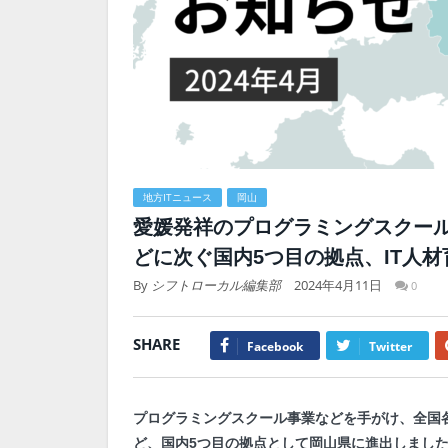
地方ITニュース
岡山
愛媛発祥のプログラミングスクー
どに次ぐ国内5つ目の拠点、IT人材
By
シフトローカル編集部
2024年4月11日
0
SHARE
Facebook
Twitter
プログラミングスクール事業などを手がけ、全国
ど、国内5つ目の拠点として岡山県に進出しまし