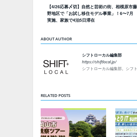
【4/26応募〆切】自然と芸術の街、相模原市藤
野地区で「お試し移住モデル事業」！6〜7月
実施、家族で4泊5日滞在
ABOUT AUTHOR
シフトローカル編集部
https://shiftlocal.jp/
シフトローカル編集部。シフ
RELATED POSTS