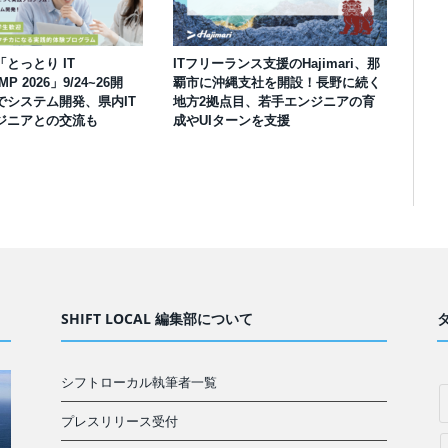
とっとり IT
ITフリーランス支援のHajimari、那
MP 2026」9/24~26開
覇市に沖縄支社を開設！長野に続く
でシステム開発、県内IT
地方2拠点目、若手エンジニアの育
ジニアとの交流も
成やUIターンを支援
SHIFT LOCAL 編集部について
シフトローカル執筆者一覧
プレスリリース受付