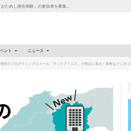
千葉の“小江戸” 香取市が第4回「おためし移住体験」の参加者を募集中！1人1泊2,000円を補助、築100年超の古民家に宿泊も
ベント
ニュース
媛発祥のプログラミングスクール「テックアイエス」が岡山に進出！島根などに次ぐ国