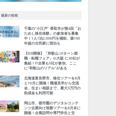
最新の投稿
千葉の“小江戸” 香取市が第4回「お
ためし移住体験」の参加者を募集
中！1人1泊2,000円を補助、築100
年超の古民家に宿泊も
【8/8開催】「和歌山 UIターン就
職・転職フェア」in大阪 に30社が
集結！IT企業も5社が参加、ここ
に“和歌山のリアル”がある
北海道富良野市、移住ツアーを8月
と10月に開催！職場見学から交流
会、住まい相談まで、最大3万円の
助成金も利用可能
岡山市、都市圏のデジタルコンテ
ンツ企業向け視察ツアーを8月末に
開催！企業訪問や専門学生と交