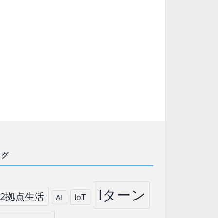
タグ
Iターン
2拠点生活
IoT
AI