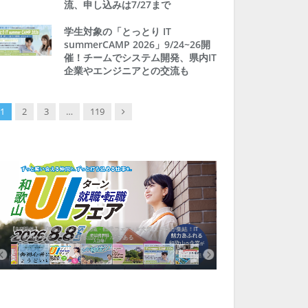
流、申し込みは7/27まで
学生対象の「とっとり IT
summerCAMP 2026」9/24~26開
催！チームでシステム開発、県内IT
企業やエンジニアとの交流も
Next
1
2
3
…
119
【8/8開催】「和歌山 UIターン就職・転職フェア」in大阪 に30社が集結！IT
北海道富良野市、移住ツアー
企業も5社が参加、ここに“和歌山のリアル”がある
まい相談まで、最大3万円の