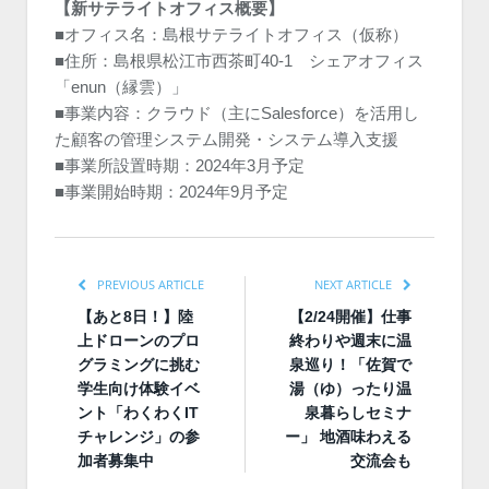
【新サテライトオフィス概要】
■オフィス名：島根サテライトオフィス（仮称）
■住所：島根県松江市西茶町40-1 シェアオフィス
「enun（縁雲）」
■事業内容：クラウド（主にSalesforce）を活用し
た顧客の管理システム開発・システム導入支援
■事業所設置時期：2024年3月予定
■事業開始時期：2024年9月予定
PREVIOUS ARTICLE
NEXT ARTICLE
【あと8日！】陸
【2/24開催】仕事
上ドローンのプロ
終わりや週末に温
グラミングに挑む
泉巡り！「佐賀で
学生向け体験イベ
湯（ゆ）ったり温
ント「わくわくIT
泉暮らしセミナ
チャレンジ」の参
ー」 地酒味わえる
加者募集中
交流会も