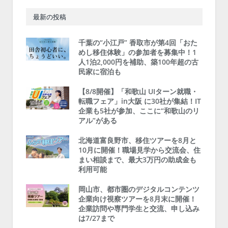
最新の投稿
千葉の“小江戸” 香取市が第4回「おた
めし移住体験」の参加者を募集中！1
人1泊2,000円を補助、築100年超の古
民家に宿泊も
【8/8開催】「和歌山 UIターン就職・
転職フェア」in大阪 に30社が集結！IT
企業も5社が参加、ここに“和歌山のリ
アル”がある
北海道富良野市、移住ツアーを8月と
10月に開催！職場見学から交流会、住
まい相談まで、最大3万円の助成金も
利用可能
岡山市、都市圏のデジタルコンテンツ
企業向け視察ツアーを8月末に開催！
企業訪問や専門学生と交流、申し込み
は7/27まで