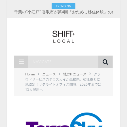
TRENDING
千葉の“小江戸” 香取市が第4回「おためし移住体験」の参加者を募集中！1人1泊2,000円を補助、築100年超の古民家に宿泊も
NAVIGATE
Home
ニュース
地方ITニュース
クラ
ウドサービスのテラスカイが島根県、松江市と立
地協定！サテライトオフィス開設、2026年までに
15人雇用へ