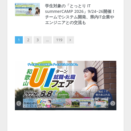
学生対象の「とっとり IT
summerCAMP 2026」9/24~26開催！
チームでシステム開発、県内IT企業や
エンジニアとの交流も
Next
1
2
3
…
119
中！1
開催！
ムでシ
ーがナ
ファミ
・支援団
集結！エ
相談会！
【8/8開催】「和歌山 UIターン就職・転職フェア」in大阪 に30社が集結！IT
北海
企業も5社が参加、ここに“和歌山のリアル”がある
まい