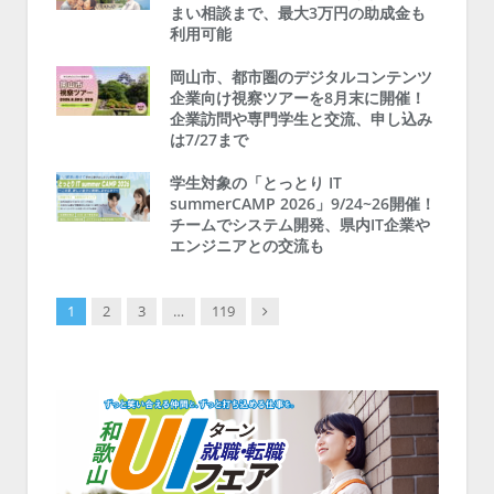
まい相談まで、最大3万円の助成金も
利用可能
岡山市、都市圏のデジタルコンテンツ
企業向け視察ツアーを8月末に開催！
企業訪問や専門学生と交流、申し込み
は7/27まで
学生対象の「とっとり IT
summerCAMP 2026」9/24~26開催！
チームでシステム開発、県内IT企業や
エンジニアとの交流も
Next
1
2
3
…
119