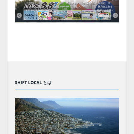
中！1
開催！
ムでシ
ーがナ
ファミ
・支援団
集結！エ
相談会！
【8/8開催】「和歌山 UIターン就職・転職フェア」in大阪 に30社が集結！IT
北海
企業も5社が参加、ここに“和歌山のリアル”がある
まい
SHIFT LOCAL とは