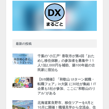
最新の投稿
千葉の“小江戸” 香取市が第4回「おた
めし移住体験」の参加者を募集中！1
人1泊2,000円を補助、築100年超の古
民家に宿泊も
【8/8開催】「和歌山 UIターン就職・
転職フェア」in大阪 に30社が集結！IT
企業も5社が参加、ここに“和歌山のリ
アル”がある
北海道富良野市、移住ツアーを8月と
10月に開催！職場見学から交流会、住