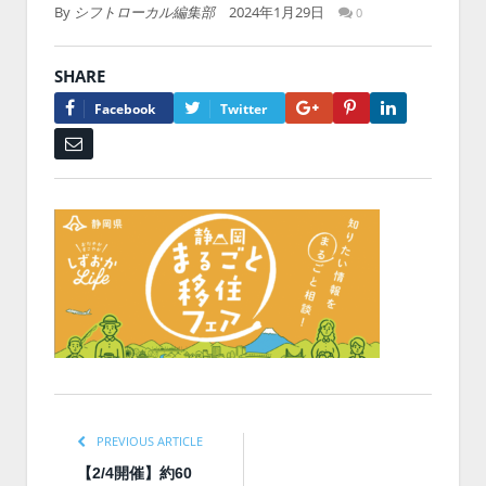
By
シフトローカル編集部
2024年1月29日
0
SHARE
Google+
Pinterest
LinkedIn
Facebook
Twitter
Email
PREVIOUS ARTICLE
【2/4開催】約60