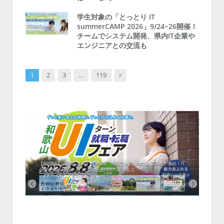
学生対象の「とっとり IT
summerCAMP 2026」9/24~26開催！
チームでシステム開発、県内IT企業や
エンジニアとの交流も
Next
1
2
3
…
119
中！1
開催！
ムでシ
ーがナ
ファミ
・支援団
集結！エ
相談会！
【8/8開催】「和歌山 UIターン就職・転職フェア」in大阪 に30社が集結！IT
北海
企業も5社が参加、ここに“和歌山のリアル”がある
まい