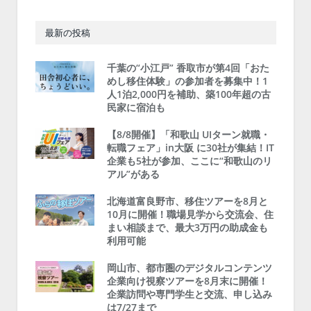
最新の投稿
千葉の“小江戸” 香取市が第4回「おた
めし移住体験」の参加者を募集中！1
人1泊2,000円を補助、築100年超の古
民家に宿泊も
【8/8開催】「和歌山 UIターン就職・
転職フェア」in大阪 に30社が集結！IT
企業も5社が参加、ここに“和歌山のリ
アル”がある
北海道富良野市、移住ツアーを8月と
10月に開催！職場見学から交流会、住
まい相談まで、最大3万円の助成金も
利用可能
岡山市、都市圏のデジタルコンテンツ
企業向け視察ツアーを8月末に開催！
企業訪問や専門学生と交流、申し込み
は7/27まで