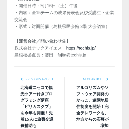
・開催日時：9月16日（土）午後
・内容：全15チームの成果発表会及び受講生・企業
交流会
・形式：対面開催（島根県民会館 3階 大会議室）
【運営会社／問い合わせ先】
株式会社テックアイエス
https://techis.jp/
島根校拠点長：藤田 fujita@techis.jp
PREVIOUS ARTICLE
NEXT ARTICLE
北海道ニセコで観
アルゴリズムやソ
光ツアー付きプロ
フトウェア開発の
グラミング講座
かっこ、遠隔地居
「ピリカスクプ」
住制度を開始！完
を今年も開催！先
全テレワークも、
着15人に旅費交通
地方からの応募が
費補助も
増加