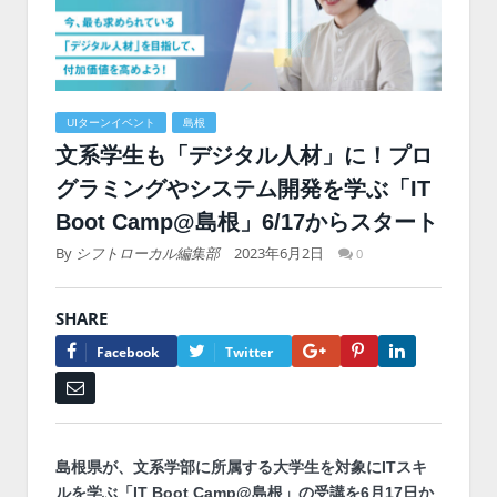
UIターンイベント
島根
文系学生も「デジタル人材」に！プロ
グラミングやシステム開発を学ぶ「IT
Boot Camp@島根」6/17からスタート
By
シフトローカル編集部
2023年6月2日
0
SHARE
Google+
Pinterest
LinkedIn
Facebook
Twitter
Email
島根県が、文系学部に所属する大学生を対象にITスキ
ルを学ぶ「IT Boot Camp@島根」の受講を6月17日か