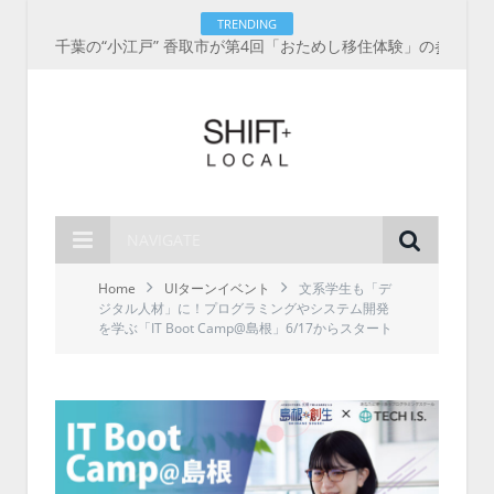
TRENDING
千葉の“小江戸” 香取市が第4回「おためし移住体験」の参加者を募集中！1人1泊2,000円を補助、築100年超の古民家に宿泊も
NAVIGATE
Home
UIターンイベント
文系学生も「デ
ジタル人材」に！プログラミングやシステム開発
を学ぶ「IT Boot Camp@島根」6/17からスタート