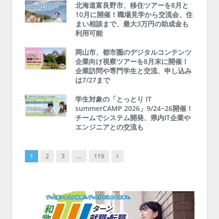
北海道富良野市、移住ツアーを8月と
10月に開催！職場見学から交流会、住
まい相談まで、最大3万円の助成金も
利用可能
岡山市、都市圏のデジタルコンテンツ
企業向け視察ツアーを8月末に開催！
企業訪問や専門学生と交流、申し込み
は7/27まで
学生対象の「とっとり IT
summerCAMP 2026」9/24~26開催！
チームでシステム開発、県内IT企業や
エンジニアとの交流も
Next
1
2
3
…
119