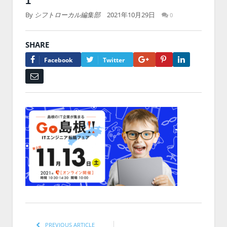
1
By
シフトローカル編集部
2021年10月29日
0
SHARE
Google+
Pinterest
LinkedIn
Facebook
Twitter
Email
PREVIOUS ARTICLE