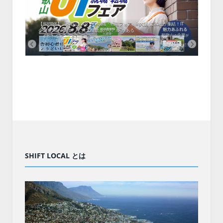
中！1
開催！
ムでシ
ーがナ
ファミ
・支援団
集結！エ
相談会！
【8/8開催】「和歌山 UIターン就職・転職フェア」in大阪 に30社が集結！IT
北海
企業も5社が参加、ここに“和歌山のリアル”がある
まい
SHIFT LOCAL とは