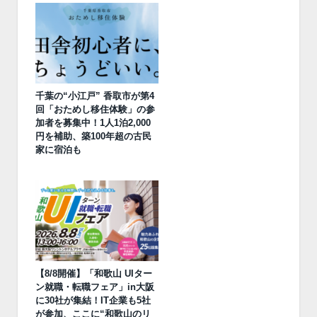
千葉の“小江戸” 香取市が第4
回「おためし移住体験」の参
加者を募集中！1人1泊2,000
円を補助、築100年超の古民
家に宿泊も
【8/8開催】「和歌山 UIター
ン就職・転職フェア」in大阪
に30社が集結！IT企業も5社
が参加、ここに“和歌山のリ