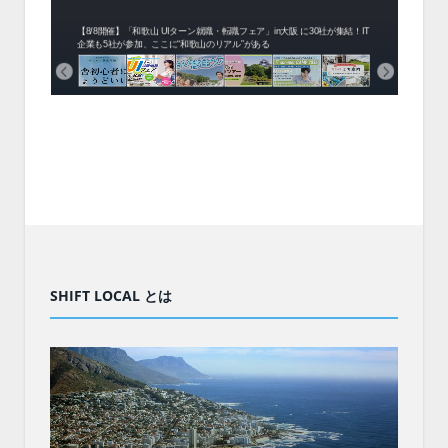
中！1
開催！
ムでシ
ーがナ
ファミ
・支援団
集結！エ
相談会！
【8/8開催】「和歌山 UIターン就職・転職フェア」in大阪 に30社が集結！IT
北海
企業も5社が参加、ここに“和歌山のリアル”がある
まい
SHIFT LOCAL とは