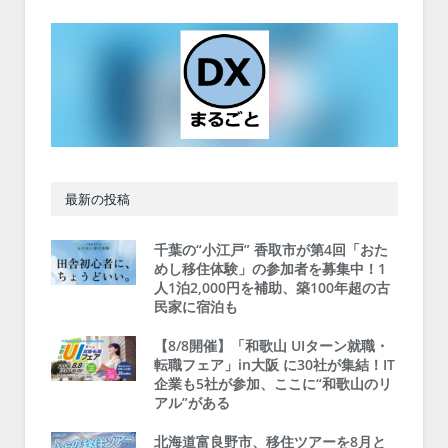
最新の投稿
千葉の“小江戸” 香取市が第4回「おた
めし移住体験」の参加者を募集中！1
人1泊2,000円を補助、築100年超の古
民家に宿泊も
【8/8開催】「和歌山 UIターン就職・
転職フェア」in大阪 に30社が集結！IT
企業も5社が参加、ここに“和歌山のリ
アル”がある
北海道富良野市、移住ツアーを8月と