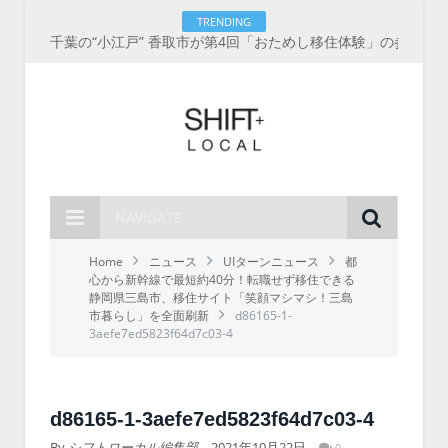
TRENDING
千葉の“小江戸” 香取市が第4回「おためし移住体験」の参加者を募集中！1人1泊2,000円を補助、築100年超の古民家に宿泊も
NAVIGATE
Home
ニュース
UIターンニュース
都
心から新幹線で最短約40分！転職せず移住できる
静岡県三島市、移住サイト「笑顔マシマシ！三島
市暮らし」を全面刷新
d86165-1-
3aefe7ed5823f64d7c03-4
d86165-1-3aefe7ed5823f64d7c03-4
By
シフトローカル編集部
2021年10月22日
0