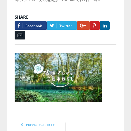
SHARE
Google+
Pinterest
LinkedIn
Facebook
Twitter
Email
PREVIOUS ARTICLE