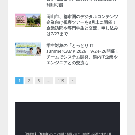
利用可能
岡山市、都市圏のデジタルコンテンツ
企業向け視察ツアーを8月末に開催！
企業訪問や専門学生と交流、申し込み
は7/27まで
学生対象の「とっとり IT
summerCAMP 2026」9/24~26開催！
チームでシステム開発、県内IT企業や
エンジニアとの交流も
Next
1
2
3
…
119
中！1
開催！
ムでシ
ーがナ
ファミ
・支援団
集結！エ
相談会！
【8/8開催】「和歌山 UIターン就職・転職フェア」in大阪 に30社が集結！IT
北海