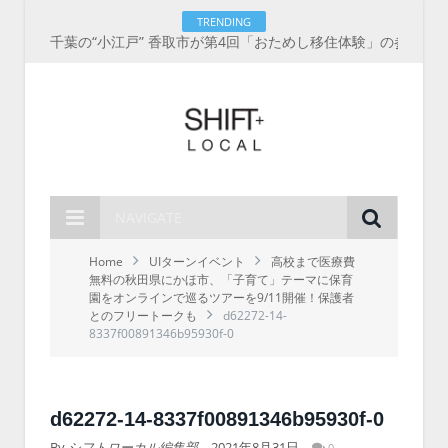
TRENDING
千葉の“小江戸” 香取市が第4回「おためし移住体験」の参加者を募集中！1人1泊2,000円を補助、築100年超の古民家に宿泊も
NAVIGATE
Home
UIターンイベント
高校まで医療費
無料の秋田県にかほ市、「子育て」テーマに保育
園をオンラインで巡るツアーを9/11開催！保護者
とのフリートークも
d62272-14-
8337f00891346b95930f-0
d62272-14-8337f00891346b95930f-0
By
シフトローカル編集部
2021年8月31日
0