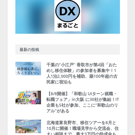
最新の投稿
千葉の“小江戸” 香取市が第4回「おた
めし移住体験」の参加者を募集中！1
人1泊2,000円を補助、築100年超の古
民家に宿泊も
【8/8開催】「和歌山 UIターン就職・
転職フェア」in大阪 に30社が集結！IT
企業も5社が参加、ここに“和歌山のリ
アル”がある
北海道富良野市、移住ツアーを8月と
10月に開催！職場見学から交流会、住
まい相談まで、最大3万円の助成金も