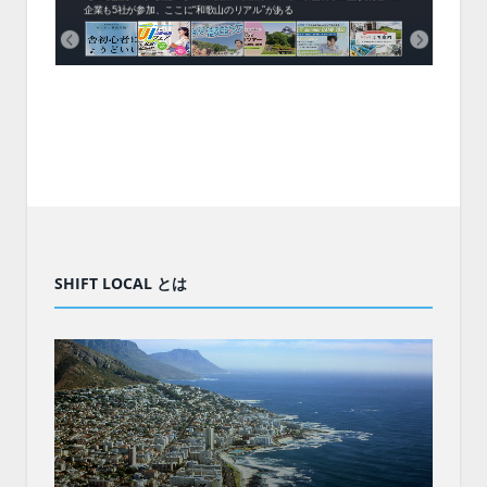
企業も5社が参加、ここに“和歌山のリアル”がある
まい
SHIFT LOCAL とは