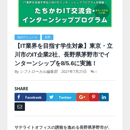
地方ITニュース
長野
【IT業界を目指す学生対象】東京・立
川市のIT企業2社、長野県茅野市でイ
ンターンシップを8/5.6に実施！
By
シフトローカル編集部
2021年7月21日
0
SHARE
Google+
Pinterest
LinkedIn
Facebook
Twitter
Email
サテライトオフィスの誘致を進める長野県茅野市が、