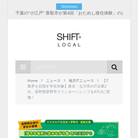
TRENDING
千葉の“小江戸” 香取市が第4回「おためし移住体験」の参加者を募集中！1人1泊2,000円を補助、築100年超の古民家に宿泊も
NAVIGATE
Home
ニュース
地方ITニュース
【IT
業界を目指す学生対象】東京・立川市のIT企業2
社、長野県茅野市でインターンシップを8/5.6に実
施！