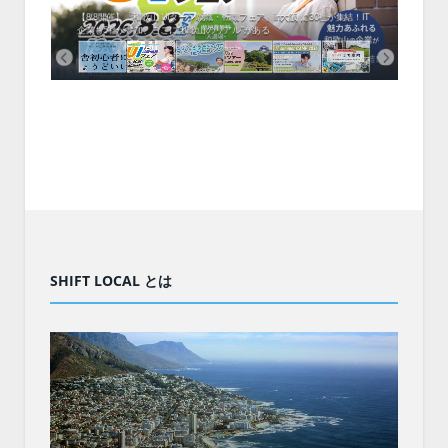
中！1
開催！
ムでシ
ーがナ
ファミ
・支援団
集結！エ
相談会！
【8/8開催】「和歌山 UIターン就職・転職フェア」in大阪 に30社が集結！IT
北海
企業も5社が参加、ここに“和歌山のリアル”がある
まい
SHIFT LOCAL とは