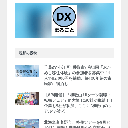
最新の投稿
千葉の“小江戸” 香取市が第4回「おた
めし移住体験」の参加者を募集中！1
人1泊2,000円を補助、築100年超の古
民家に宿泊も
【8/8開催】「和歌山 UIターン就職・
転職フェア」in大阪 に30社が集結！IT
企業も5社が参加、ここに“和歌山のリ
アル”がある
北海道富良野市、移住ツアーを8月と
10月に開催！職場見学から交流会、住