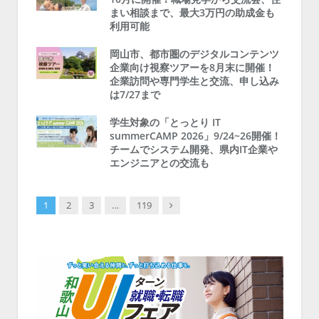
まい相談まで、最大3万円の助成金も
利用可能
岡山市、都市圏のデジタルコンテンツ
企業向け視察ツアーを8月末に開催！
企業訪問や専門学生と交流、申し込み
は7/27まで
学生対象の「とっとり IT
summerCAMP 2026」9/24~26開催！
チームでシステム開発、県内IT企業や
エンジニアとの交流も
Next
1
2
3
…
119