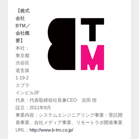
【株式
会社
BTM／
会社概
要】
本社：
東京都
渋谷区
道玄坂
1-19-2
スプラ
インビル2F
代表：代表取締役社長兼CEO 吉田 悟
設立：2011年8月
事業内容：システムエンジニアリング事業・受託開
発事業、自社メディア事業、リモートラボ開発事業
URL：
http://www.b-tm.co.jp/