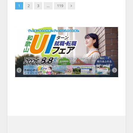
Next
1
2
3
…
119
中！1
開催！
ムでシ
ーがナ
ファミ
・支援団
集結！エ
相談会！
【8/8開催】「和歌山 UIターン就職・転職フェア」in大阪 に30社が集結！IT
北海
企業も5社が参加、ここに“和歌山のリアル”がある
まい