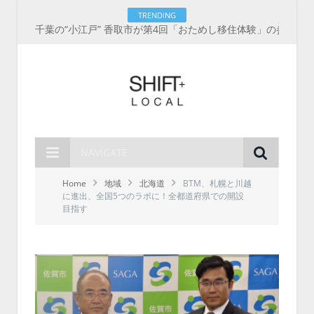
TRENDING
千葉の“小江戸” 香取市が第4回「おためし移住体験」の参加者を募集中！1人1泊2,000円を補助、築100年超の古民家に宿泊も
NAVIGATE
Home
地域
北海道
BTM、札幌と川越
に進出、全国5つのラボに！全都道府県での開設
目指す