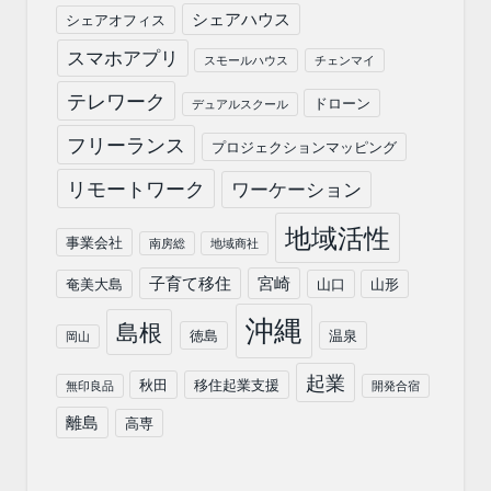
シェアハウス
シェアオフィス
スマホアプリ
スモールハウス
チェンマイ
テレワーク
ドローン
デュアルスクール
フリーランス
プロジェクションマッピング
リモートワーク
ワーケーション
地域活性
事業会社
南房総
地域商社
子育て移住
宮崎
奄美大島
山口
山形
沖縄
島根
徳島
温泉
岡山
起業
秋田
移住起業支援
無印良品
開発合宿
離島
高専