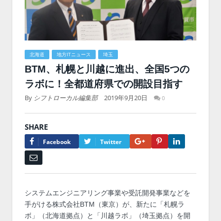
北海道
地方ITニュース
埼玉
BTM、札幌と川越に進出、全国5つの
ラボに！全都道府県での開設目指す
By
シフトローカル編集部
2019年9月20日
0
SHARE
Google+
Pinterest
LinkedIn
Facebook
Twitter
Email
システムエンジニアリング事業や受託開発事業などを
手がける株式会社BTM（東京）が、新たに「札幌ラ
ボ」（北海道拠点）と「川越ラボ」（埼玉拠点）を開