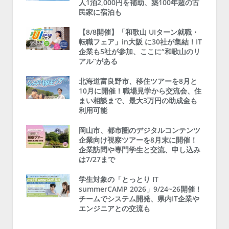
人1泊2,000円を補助、築100年超の古
民家に宿泊も
【8/8開催】「和歌山 UIターン就職・
転職フェア」in大阪 に30社が集結！IT
企業も5社が参加、ここに“和歌山のリ
アル”がある
北海道富良野市、移住ツアーを8月と
10月に開催！職場見学から交流会、住
まい相談まで、最大3万円の助成金も
利用可能
岡山市、都市圏のデジタルコンテンツ
企業向け視察ツアーを8月末に開催！
企業訪問や専門学生と交流、申し込み
は7/27まで
学生対象の「とっとり IT
summerCAMP 2026」9/24~26開催！
チームでシステム開発、県内IT企業や
エンジニアとの交流も