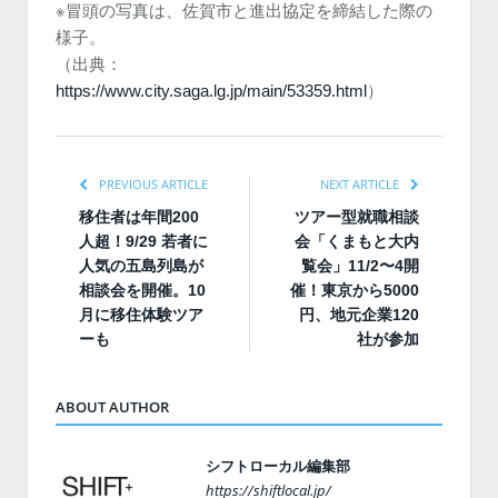
※冒頭の写真は、佐賀市と進出協定を締結した際の
様子。
（出典：
https://www.city.saga.lg.jp/main/53359.html
）
PREVIOUS ARTICLE
NEXT ARTICLE
移住者は年間200
ツアー型就職相談
人超！9/29 若者に
会「くまもと大内
人気の五島列島が
覧会」11/2〜4開
相談会を開催。10
催！東京から5000
月に移住体験ツア
円、地元企業120
ーも
社が参加
ABOUT AUTHOR
シフトローカル編集部
https://shiftlocal.jp/