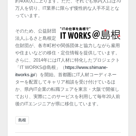
約4000人に上ります。ただ、それでも県内人口は70
万人を切り、IT業界に限らず慢性的な人手不足とな
っています。
そのため、公益財団
法人ふるさと島根定
住財団が、各市町村や関係団体と協力しながら雇用
や住まいなどの移住・定住情報を提供しています。
さらに、2014年にはIT人材に特化したプロジェクト
「IT WORKS@島根」（
https://www.shimane-
itworks.jp/
）を開始。首都圏にIT人材コーディネー
ターを配置してキャリア相談を受け付けているほ
か、県内IT企業の転職フェアを東京・大阪で開催し
ており、実際にこのサービスを利用して毎年20人前
後のITエンジニアが県に移住しています。
島根