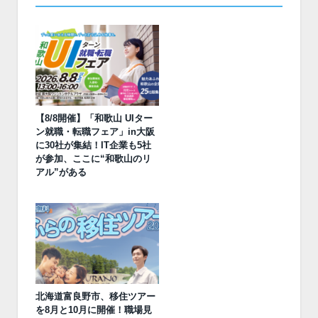
【8/8開催】「和歌山 UIター
ン就職・転職フェア」in大阪
に30社が集結！IT企業も5社
が参加、ここに“和歌山のリ
アル”がある
北海道富良野市、移住ツアー
を8月と10月に開催！職場見