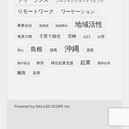
プロジェクションマッピング
リモートワーク
ワーケーション
地域活性
事業会社
南房総
地域商社
子育て移住
宮崎
奄美大島
山口
山形
沖縄
島根
徳島
温泉
岡山
起業
秋田
移住起業支援
無印良品
開発合宿
離島
高専
Powered by
GALILEO SCOPE .Inc