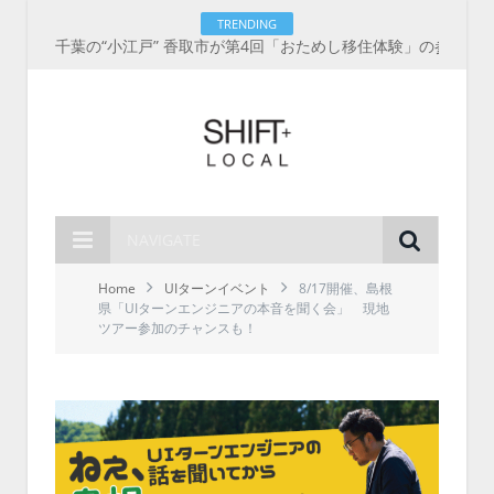
TRENDING
千葉の“小江戸” 香取市が第4回「おためし移住体験」の参加者を募集中！1人1泊2,000円を補助、築100年超の古民家に宿泊も
NAVIGATE
Home
UIターンイベント
8/17開催、島根
県「UIターンエンジニアの本音を聞く会」 現地
ツアー参加のチャンスも！