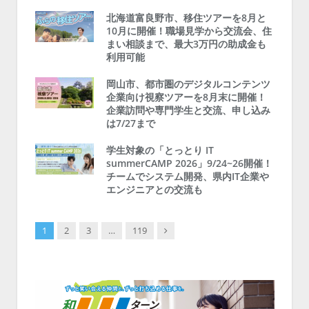
北海道富良野市、移住ツアーを8月と
10月に開催！職場見学から交流会、住
まい相談まで、最大3万円の助成金も
利用可能
岡山市、都市圏のデジタルコンテンツ
企業向け視察ツアーを8月末に開催！
企業訪問や専門学生と交流、申し込み
は7/27まで
学生対象の「とっとり IT
summerCAMP 2026」9/24~26開催！
チームでシステム開発、県内IT企業や
エンジニアとの交流も
Next
1
2
3
…
119