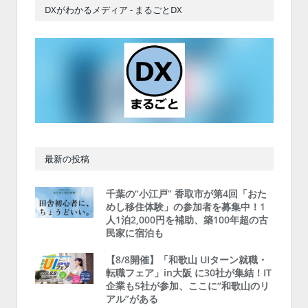
DXがわかるメディア - まるごとDX
最新の投稿
千葉の“小江戸” 香取市が第4回「おた
めし移住体験」の参加者を募集中！1
人1泊2,000円を補助、築100年超の古
民家に宿泊も
【8/8開催】「和歌山 UIターン就職・
転職フェア」in大阪 に30社が集結！IT
企業も5社が参加、ここに“和歌山のリ
アル”がある