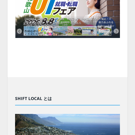
中！1
開催！
ムでシ
ーがナ
ファミ
・支援団
集結！エ
相談会！
【8/8開催】「和歌山 UIターン就職・転職フェア」in大阪 に30社が集結！IT
北海
企業も5社が参加、ここに“和歌山のリアル”がある
まい
SHIFT LOCAL とは