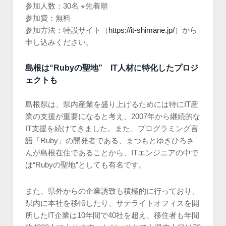
参加人数：30名 ※先着順
参加費：無料
参加方法：特設サイト（
https://it-shimane.jp/
）から
申し込みください。
島根は“Rubyの聖地” IT人材に特化したプロジ
ェクトも
島根県は、県内産業を盛り上げるためには特にIT産
業の支援が重要になると考え、2007年から継続的な
IT支援を続けてきました。また、プログラミング言
語「Ruby」の開発者である、まつもとゆきひろさ
んが島根在住であることから、ITエンジニアの中で
は“Rubyの聖地”としても有名です。
また、県外からの企業誘致も積極的に行っており、
県内に本社を移転したり、サテライトオフィスを開
所したIT企業は10年間で40社を超え、移住者も年間