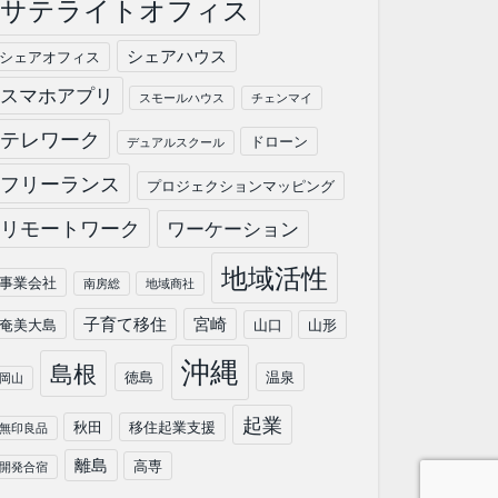
サテライトオフィス
シェアハウス
シェアオフィス
スマホアプリ
スモールハウス
チェンマイ
テレワーク
ドローン
デュアルスクール
フリーランス
プロジェクションマッピング
リモートワーク
ワーケーション
地域活性
事業会社
南房総
地域商社
子育て移住
宮崎
奄美大島
山口
山形
沖縄
島根
徳島
温泉
岡山
起業
秋田
移住起業支援
無印良品
離島
高専
開発合宿