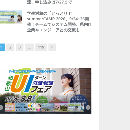
流、申し込みは7/27まで
学生対象の「とっとり IT
summerCAMP 2026」9/24~26開
催！チームでシステム開発、県内IT
企業やエンジニアとの交流も
Next
1
2
3
…
119
【8/8開催】「和歌山 UIターン就職・転職フェア」in大阪 に30社が集結！IT
北海道富良野市、移住ツアー
企業も5社が参加、ここに“和歌山のリアル”がある
まい相談まで、最大3万円の