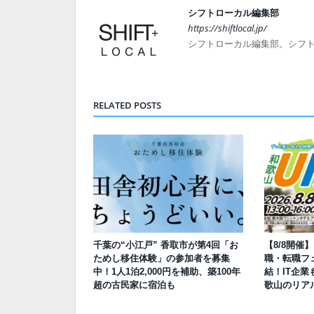
シフトローカル編集部
https://shiftlocal.jp/
シフトローカル編集部。シフ
RELATED POSTS
千葉の“小江戸” 香取市が第4回「お
【8/8開催
ためし移住体験」の参加者を募集
職・転職フェ
中！1人1泊2,000円を補助、築100年
結！IT企業
超の古民家に宿泊も
歌山のリア