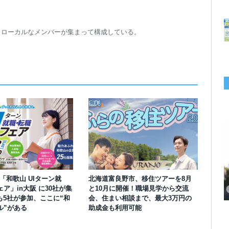
トローカルなメンバーが集まって構成している。
千葉の“小江戸” 香取市が第4回「おためし移住体験」の参加者を募集中！1
岡山市、都市圏のデジタルコンテンツ企業向け視察ツアーを8月末に開催！
学生対象の「とっとり IT summerCAMP 2026」9/24~26開催！チームでシ
利用者の45％・100人超が移住！奈良市お試し移住制度、宿のオーナーがナ
愛知県西尾市、定住移住サイト「にし推し暮らし」を開設！転出者やファミ
【6/27開催】参加無料！いしかわUIターン大相談会 in大阪 自治体・支援団
【6/20開催】「札幌UIターン就職フェアin東京」に優良企業28社が集結！エ
【6/13開催】島根県内18市町村、IT転職支援機関が大阪に集う移住相談会！
人1泊2,000円を補助、築100年超の古民家に宿泊も
企業訪問や専門学生と交流、申し込みは7/27まで
ステム開発、県内IT企業やエンジニアとの交流も
ビゲートする新サービス「まち案内」が追加
リー層に魅力を発信、データや支援制度も充実
体に加え、能美市のソフトウェア開発会社も参戦
ンジニア募集のソフトウェア開発企業も複数参加
6/6には“人間関係”をテーマにオンラインツアー
】「和歌山 UIターン就
北海道富良野市、移住ツアーを8月
ア」in大阪 に30社が集
と10月に開催！職場見学から交流
も5社が参加、ここに“和
会、住まい相談まで、最大3万円の
ル”がある
助成金も利用可能