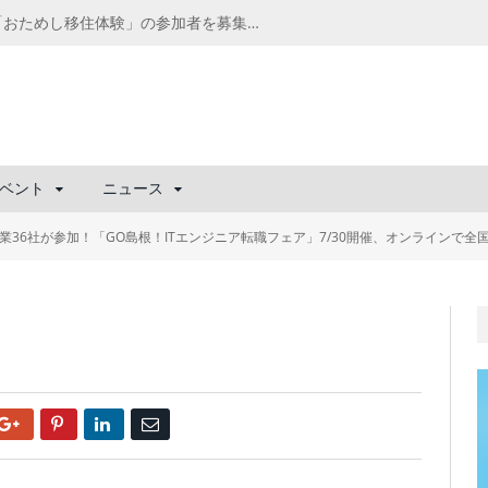
千葉の“小江戸” 香取市が第4回「おためし移住体験」の参加者を募集中！1人1泊2,000円を補助、築100年超の古民家に宿泊も
ベント
ニュース
企業36社が参加！「GO島根！ITエンジニア転職フェア」7/30開催、オンラインで全
Google+
Pinterest
LinkedIn
Email