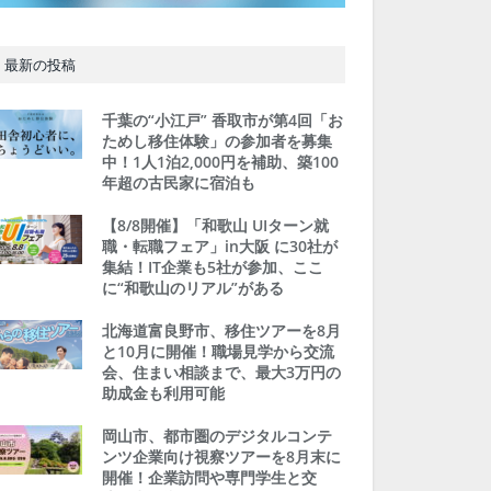
最新の投稿
千葉の“小江戸” 香取市が第4回「お
ためし移住体験」の参加者を募集
中！1人1泊2,000円を補助、築100
年超の古民家に宿泊も
【8/8開催】「和歌山 UIターン就
職・転職フェア」in大阪 に30社が
集結！IT企業も5社が参加、ここ
に“和歌山のリアル”がある
北海道富良野市、移住ツアーを8月
と10月に開催！職場見学から交流
会、住まい相談まで、最大3万円の
助成金も利用可能
岡山市、都市圏のデジタルコンテ
ンツ企業向け視察ツアーを8月末に
開催！企業訪問や専門学生と交