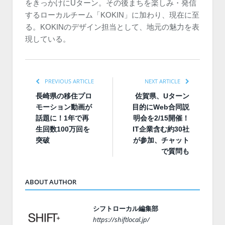
をきっかけにUターン。その後まちを楽しみ・発信
するローカルチーム「KOKIN」に加わり、現在に至
る。KOKINのデザイン担当として、地元の魅力を表
現している。
PREVIOUS ARTICLE
NEXT ARTICLE
長崎県の移住プロ
佐賀県、Uターン
モーション動画が
目的にWeb合同説
話題に！1年で再
明会を2/15開催！
生回数100万回を
IT企業含む約30社
突破
が参加、チャット
で質問も
ABOUT AUTHOR
シフトローカル編集部
https://shiftlocal.jp/