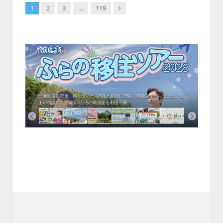
Next
1
2
3
…
119
中！1
結！IT
ムでシ
ーがナ
ファミ
・支援団
集結！エ
相談会！
北海道富良野市、移住ツアーを8月と10月に開催！職場見学から交流会、住
岡山
まい相談まで、最大3万円の助成金も利用可能
企業訪