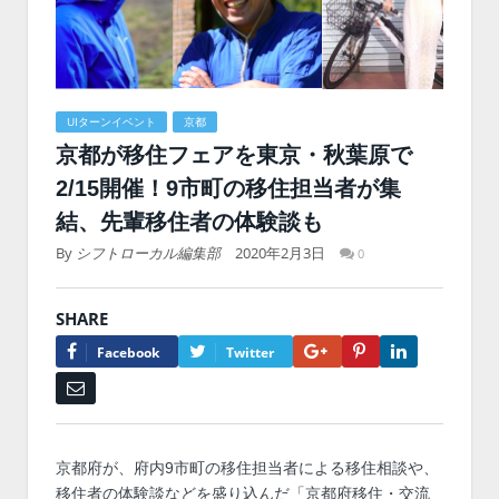
UIターンイベント
京都
京都が移住フェアを東京・秋葉原で
2/15開催！9市町の移住担当者が集
結、先輩移住者の体験談も
By
シフトローカル編集部
2020年2月3日
0
SHARE
Google+
Pinterest
LinkedIn
Facebook
Twitter
Email
京都府が、府内9市町の移住担当者による移住相談や、
移住者の体験談などを盛り込んだ「京都府移住・交流