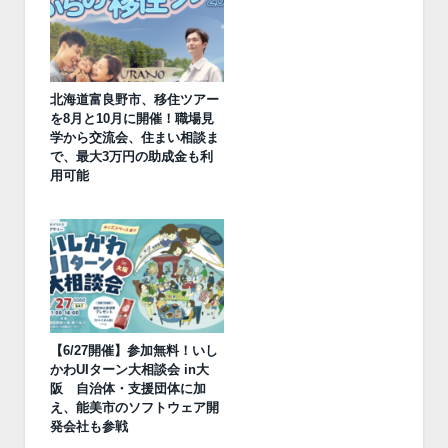
北海道富良野市、移住ツアー
を8月と10月に開催！職場見
学から交流会、住まい相談ま
で、最大3万円の助成金も利
用可能
【6/27開催】参加無料！いし
かわUIターン大相談会 in大
阪 自治体・支援団体に加
え、能美市のソフトウェア開
発会社も参戦