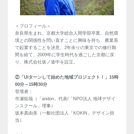
＜プロフィール＞
奈良県生まれ。京都大学総合人間学部卒業。自然環
境との関係性を問い直すことに興味を持ち、農業系
で起業することを決意。2年余りの東京での修行期
間を経て、2009年に学生時代を過ごした京都に戻
り、株式会社坂ノ途中を設立。
②「UIターンして始めた地域プロジェクト！」15時
00分～15時30分
登壇者：
市瀬拓哉（「andon」代表/「NPO法人 地球デザイ
ンスクール」理事）
坂本真由美（一般社団法人「KOKIN」デザイン担
当）