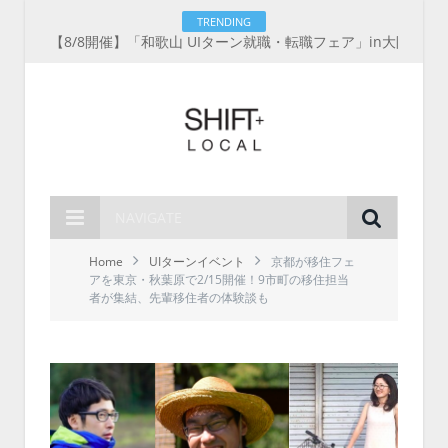
TRENDING
【8/8開催】「和歌山 UIターン就職・転職フェア」in大阪 に30社が集結！IT企業も5社が参加、ここに“和歌山のリアル”がある
NAVIGATE
Home
UIターンイベント
京都が移住フェ
アを東京・秋葉原で2/15開催！9市町の移住担当
者が集結、先輩移住者の体験談も