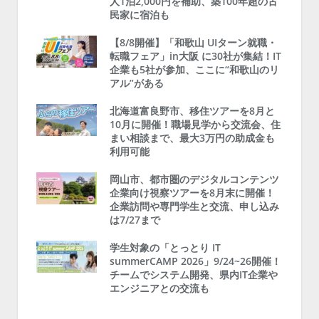
人1泊2,000円を補助、築100年超の古
民家に宿泊も
【8/8開催】「和歌山 UIターン就職・
転職フェア」in大阪 に30社が集結！IT
企業も5社が参加、ここに“和歌山のリ
アル”がある
北海道富良野市、移住ツアーを8月と
10月に開催！職場見学から交流会、住
まい相談まで、最大3万円の助成金も
利用可能
岡山市、都市圏のデジタルコンテンツ
企業向け視察ツアーを8月末に開催！
企業訪問や専門学生と交流、申し込み
は7/27まで
学生対象の「とっとり IT
summerCAMP 2026」9/24~26開催！
チームでシステム開発、県内IT企業や
エンジニアとの交流も