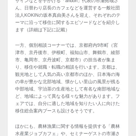
ザインなどを手がける「andon」代表の市瀬拓哉さ
ん、日替わり店長のカフェなどを運営する一般社団
法人KOKINの坂本真由美さんを迎え、それぞれのテ
ーマに沿って移住に関するエピソードなどを紹介し
ます（詳細は下記に記載）
一方、個別相談コーナーでは、京都府内9市町（宮
津市、京丹後市、伊根町、福知山市、舞鶴市、綾部
市、亀岡市、京丹波町、京都市）の担当者が集ま
り、移住や就職・転職の相談を行います。京都は、
観光地として人気の高い京都市のほか、日本海の海
の幸が豊かな北部地域、懐かしい里山の風景が残る
中部地域、宇治茶の生産地として有名な南部地域な
ど、地域によって異なる様々な魅力があります。フ
ェアでは、自分に適した地域を知りたい人に向けた
移住総合案内ブースも設けるそうです。
ほかにも、農林漁業に関する情報を提供する「農林
水産業ジョブカフェ」や、セミナーゲストの市瀬さ