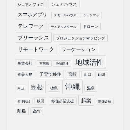
シェアハウス
シェアオフィス
スマホアプリ
スモールハウス
チェンマイ
テレワーク
ドローン
デュアルスクール
フリーランス
プロジェクションマッピング
リモートワーク
ワーケーション
地域活性
事業会社
南房総
地域商社
子育て移住
宮崎
奄美大島
山口
山形
沖縄
島根
徳島
温泉
岡山
起業
秋田
移住起業支援
無印良品
開発合宿
離島
高専