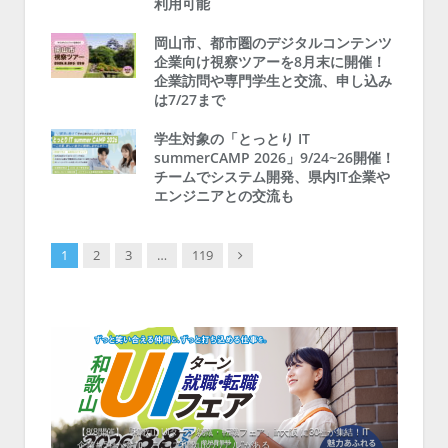
利用可能
岡山市、都市圏のデジタルコンテンツ
企業向け視察ツアーを8月末に開催！
企業訪問や専門学生と交流、申し込み
は7/27まで
学生対象の「とっとり IT
summerCAMP 2026」9/24~26開催！
チームでシステム開発、県内IT企業や
エンジニアとの交流も
Next
1
2
3
…
119
中！1
開催！
ムでシ
ーがナ
ファミ
・支援団
集結！エ
相談会！
【8/8開催】「和歌山 UIターン就職・転職フェア」in大阪 に30社が集結！IT
北海
企業も5社が参加、ここに“和歌山のリアル”がある
まい