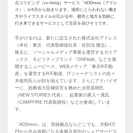
点コリビング（co-living）サービス「ADDress（アドレ
ス）」が4月から始まります。場所にとらわれない働き
方やライフスタイルが広がる中、都市と地方を気軽に
行き来できるサービスとして注目を浴びそうです。
手がけるのは、新たに設立された株式会社アドレス
（本社：東京、代表取締役社長：佐別当 隆志）。
株主に、ソーシャルメディア事業を運営するガイア
ックス、モビリティブランド「ONFAdd」などを展
開するニューピース、WEBメディア「東京R不動
産」を運営するR不動産、ITジャーナリストの佐々
木俊尚氏らが顔を揃えています。さらにアドバイザ
ーに、総務省大臣補佐官を務めた太田直樹氏
（NEW STORIES 代表）、起業家の家入一真氏
（CAMPFIRE 代表取締役）などが参画していま
す。
「ADDress」は、登録拠点ならどこでも、月額4万
円から住み放題になる多拠点居住のシェアサービス