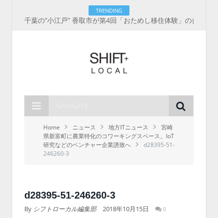
TRENDING
千葉の“小江戸” 香取市が第4回「おためし移住体験」の参加者を募集中！1人1泊2,000円を補助、築100年超の古民家に宿泊も
NAVIGATE
Home
ニュース
地方ITニュース
宮崎
県新富町に農業特化のコワーキングスペース。IoT
研究などのベンチャー企業誘致へ
d28395-51-
246260-3
d28395-51-246260-3
By
シフトローカル編集部
2018年10月15日
0