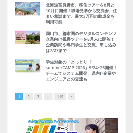
北海道富良野市、移住ツアーを8月と
10月に開催！職場見学から交流会、住
まい相談まで、最大3万円の助成金も
利用可能
岡山市、都市圏のデジタルコンテンツ
企業向け視察ツアーを8月末に開催！
企業訪問や専門学生と交流、申し込み
は7/27まで
学生対象の「とっとり IT
summerCAMP 2026」9/24~26開催！
チームでシステム開発、県内IT企業や
エンジニアとの交流も
Next
1
2
3
…
119