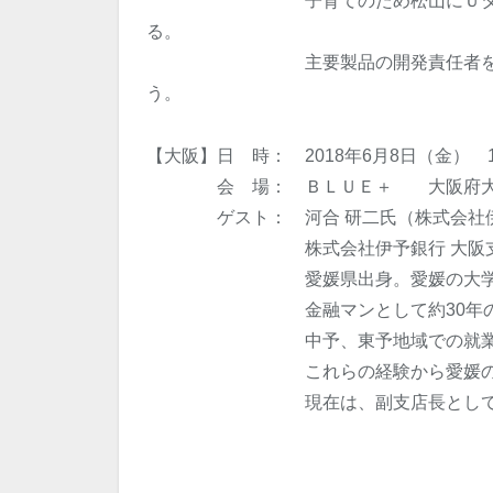
子育てのため松山にＵターン。サ
る。
主要製品の開発責任者を歴任しつ
う。
【大阪】日 時： 2018年6月8日（金） 19
会 場： ＢＬＵＥ＋ 大阪府大阪市北
ゲスト： 河合 研二氏（株式会社伊予
株式会社伊予銀行 大阪支店
愛媛県出身。愛媛の大学を卒業
金融マンとして約30年のキ
中予、東予地域での就業後、愛
これらの経験から愛媛の企業
現在は、副支店長として大阪市