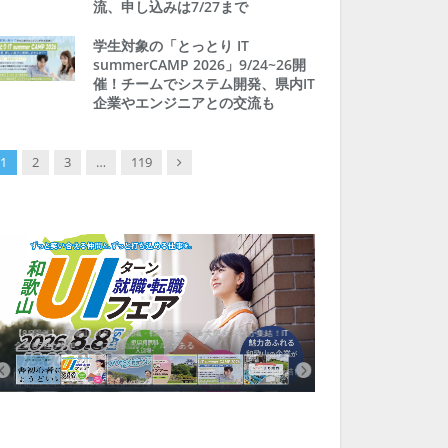
流、申し込みは7/27まで
学生対象の「とっとり IT
summerCAMP 2026」9/24~26開
催！チームでシステム開発、県内IT
企業やエンジニアとの交流も
Next
1
2
3
…
119
【8/8開催】「和歌山 UIターン就職・転職フェア」in大阪 に30社が集結！IT
北海道富良野市、移住ツアー
企業も5社が参加、ここに“和歌山のリアル”がある
まい相談まで、最大3万円の