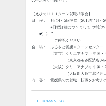
の申込みが可能です。
【えひめＵＩＪターン就職相談会】
日 程： 月に4～5回開催（2018年4月～2019
※日程詳細につきましては特設Ｗｅ
uiturn/
）にて
ご確認ください
会 場： ふるさと愛媛Ｕターンセンター
【東京】クリエアナブキ 中国・四国
（東京都渋谷区渋谷3-6-1イ
【大阪】クリエアナブキ 中国・四国
（大阪府大阪市北区芝田2-7-1
内 容： 愛媛県での就職・転職をお考え
PREVIOUS ARTICLE