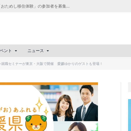
千葉の“小江戸” 香取市が第4回「おためし移住体験」の参加者を募集中！1人1泊2,000円を補助、築100年超の古民家に宿泊も
ベント
ニュース
ーン就職セミナーが東京・大阪で開催 愛媛ゆかりのゲストも登場！