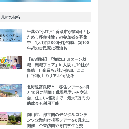
最新の投稿
千葉の“小江戸” 香取市が第4回「お
ためし移住体験」の参加者を募集
中！1人1泊2,000円を補助、築100
年超の古民家に宿泊も
【8/8開催】「和歌山 UIターン就
職・転職フェア」in大阪 に30社が
集結！IT企業も5社が参加、ここ
に“和歌山のリアル”がある
北海道富良野市、移住ツアーを8月
と10月に開催！職場見学から交流
会、住まい相談まで、最大3万円の
助成金も利用可能
岡山市、都市圏のデジタルコンテ
ンツ企業向け視察ツアーを8月末に
開催！企業訪問や専門学生と交