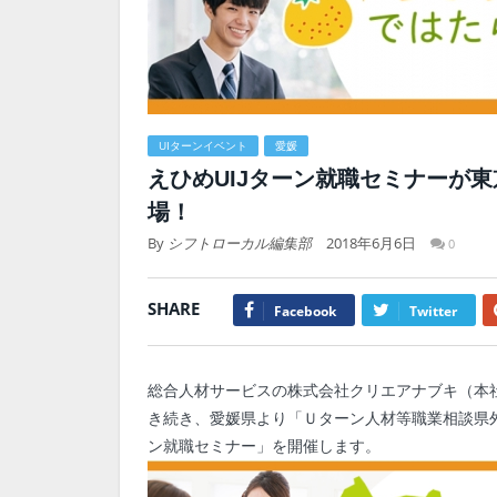
UIターンイベント
愛媛
えひめUIJターン就職セミナーが
場！
By
シフトローカル編集部
2018年6月6日
0
SHARE
Facebook
Twitter
総合人材サービスの株式会社クリエアナブキ（本
き続き、愛媛県より「Ｕターン人材等職業相談県
ン就職セミナー」を開催します。