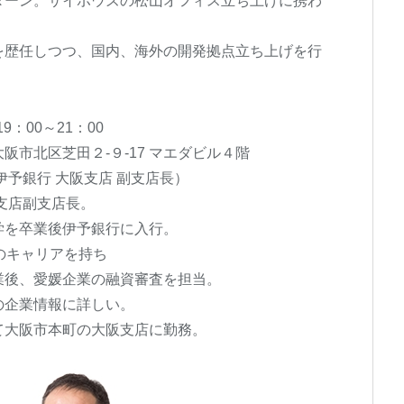
イボウズの松山オフィス立ち上げに携わ
つ、国内、海外の開発拠点立ち上げを行
：00～21：00
区芝田２-９-17 マエダビル４階
銀行 大阪支店 副支店長）
副支店長。
後伊予銀行に入行。
ャリアを持ち
媛企業の融資審査を担当。
情報に詳しい。
本町の大阪支店に勤務。