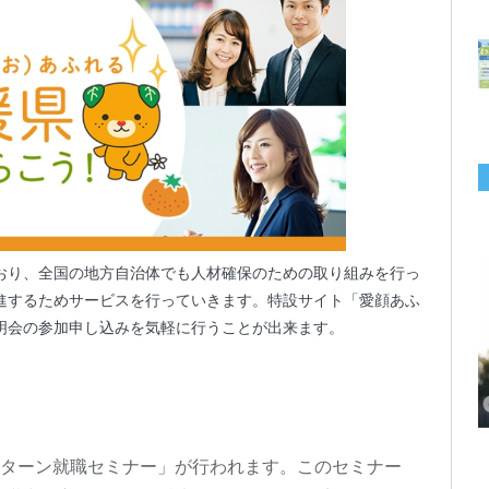
おり、全国の地方自治体でも人材確保のための取り組みを行っ
進するためサービスを行っていきます。特設サイト「愛顔あふ
明会の参加申し込みを気軽に行うことが出来ます。
千葉の“小江戸” 香取市が第4回「おためし移住体験」の参加者を募集中！1
岡山市、都市圏のデジタルコンテンツ企業向け視察ツアーを8月末に開催！
学生対象の「とっとり IT summerCAMP 2026」9/24~26開催！チームでシ
利用者の45％・100人超が移住！奈良市お試し移住制度、宿のオーナーがナ
愛知県西尾市、定住移住サイト「にし推し暮らし」を開設！転出者やファミ
【6/27開催】参加無料！いしかわUIターン大相談会 in大阪 自治体・支援団
【6/20開催】「札幌UIターン就職フェアin東京」に優良企業28社が集結！エ
【6/13開催】島根県内18市町村、IT転職支援機関が大阪に集う移住相談会！
人1泊2,000円を補助、築100年超の古民家に宿泊も
企業訪問や専門学生と交流、申し込みは7/27まで
ステム開発、県内IT企業やエンジニアとの交流も
ビゲートする新サービス「まち案内」が追加
リー層に魅力を発信、データや支援制度も充実
体に加え、能美市のソフトウェア開発会社も参戦
ンジニア募集のソフトウェア開発企業も複数参加
6/6には“人間関係”をテーマにオンラインツアー
Ｊターン就職セミナー」が行われます。このセミナー