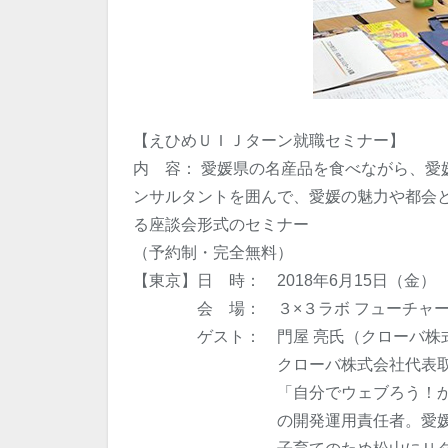
【えひめＵＩＪターン就職セミナー】
内 容： 愛媛県の名産品を食べながら、愛
ンサルタントを囲んで、愛媛の魅力や都会
る座談会形式のセミナー
（予約制・完全無料）
【東京】日 時： 2018年6月15日（金） 1
会 場： ３×３ラボ フューチャー
ゲスト： 門屋 亮氏（クローバ株式
クローバ株式会社代表取
「自分でウェブろう！かんたんホ
の開発運用責任者。愛媛県出身で